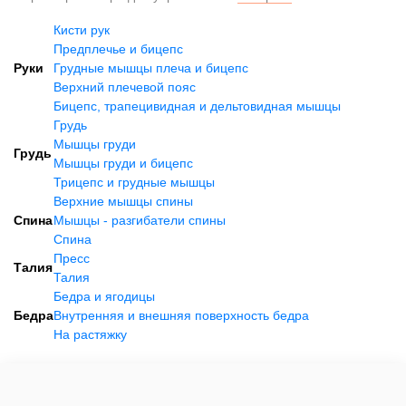
Кисти рук
Предплечье и бицепс
Руки
Грудные мышцы плеча и бицепс
Верхний плечевой пояс
Бицепс, трапецивидная и дельтовидная мышцы
Грудь
Мышцы груди
Грудь
Мышцы груди и бицепс
Трицепс и грудные мышцы
Верхние мышцы спины
Спина
Мышцы - разгибатели спины
Спина
Пресс
Талия
Талия
Бедра и ягодицы
Бедра
Внутренняя и внешняя поверхность бедра
На растяжку