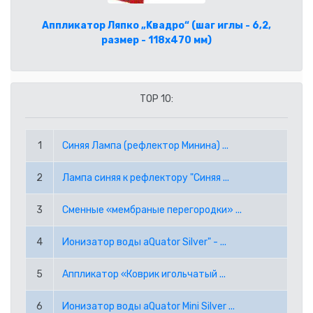
CAD КАНАДСКИЙ ДОЛЛАР
ГЛАВНАЯ
Аппликатор Ляпко „Kвадро“ (шаг иглы - 6,2,
CHF ШВЕЙЦАРСКИЙ ФРАНК
размер - 118х470 мм)
ПОМОЩЬ
GBP АНГЛИЙСКИЙ ФУНТ СТЕРЛИНГОВ
КАК СДЕЛАТЬ ЗАКАЗ ЧЕРЕЗ ИНТЕРНЕТ?
ГДЕ КУПИТЬ?
TOP 10:
JPY ЯПОНСКАЯ ЙЕНА
ЧАСТО ЗАДАВАЕМЫЕ ВОПРОСЫ
О НАС
1
Синяя Лампа (рефлектор Минина) ...
KRW ВОНА РЕСПУБЛИКИ КОРЕЯ
УСЛОВИЯ ЗАКАЗА
КОНТАКТЫ
2
Лампа синяя к рефлектору "Синяя ...
NOK НОРВЕЖСКАЯ КРОНА
ВАКАНСИИ
3
Сменные «мембраные перегородки» ...
NZD НОВОЗЕЛАНДСКИЙ ДОЛЛАР
(+372) 5045 169
info@lerson.ee
4
Ионизатор воды aQuator Silver" - ...
PLN ПОЛЬСКИЙ ЗЛОТЫЙ
5
Аппликатор «Коврик игольчатый ...
RON РУМЫНСКИЙ ЛЕЙ
6
Ионизатор воды aQuator Mini Silver ...