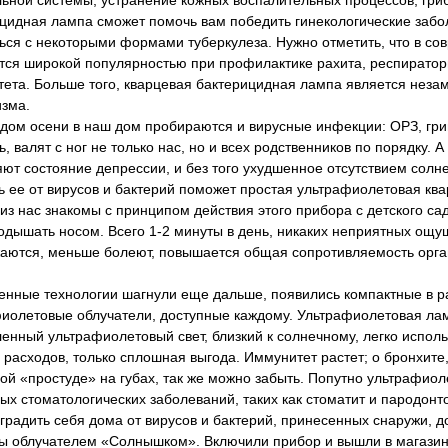
ьной системы, устранение кожных воспалительных процессов, гриб
цидная лампа сможет помочь вам победить гинекологические заб
ься с некоторыми формами туберкулеза. Нужно отметить, что в с
тся широкой популярностью при профилактике рахита, респиратор
ета. Больше того, кварцевая бактерицидная лампа является нез
зма.
дом осени в наш дом пробираются и вирусные инфекции: ОРЗ, грип
ь, валят с ног не только нас, но и всех родственников по порядку. 
яют состояние депрессии, и без того ухудшенное отсутствием солн
ь ее от вирусов и бактерий поможет простая ультрафиолетовая к
из нас знакомы с принципом действия этого прибора с детского сад
одышать носом. Всего 1-2 минуты в день, никаких неприятных ощу
аются, меньше болеют, повышается общая сопротивляемость орг
нные технологии шагнули еще дальше, появились компактные в р
иолетовые облучатели, доступные каждому. Ультрафиолетовая л
енный ультрафиолетовый свет, близкий к солнечному, легко использ
 расходов, только сплошная выгода. Иммунитет растет; о бронхите,
ой «простуде» на губах, так же можно забыть. Попутно ультрафиол
ых стоматологических заболеваний, таких как стоматит и пародонто
градить себя дома от вирусов и бактерий, принесенных снаружи, д
ы облучателем «Солнышком». Включили прибор и вышли в магазин