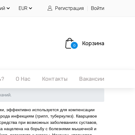
ий
EUR
Регистрация
Войти
Корзина
0
ь?
О Нас
Контакты
Вакансии
аний.
и, эффективно используется для компенсации
рода инфекциям (грипп, туберкулез). Кварцевое
средства при возможных заболеваниях суставов,
ика нацелена на борьбу с болезнями мышечной и