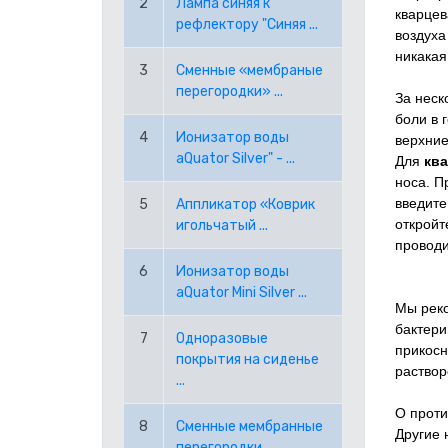
2
Лампа синяя к
кварцев
рефлектору "Синяя ...
воздуха
RON РУМЫНСКИЙ ЛЕЙ
никакая
3
Сменные «мембраные
перегородки» ...
RUB РОССИЙСКИЙ РУБЛЬ
За неск
боли в 
4
Ионизатор воды
верхние
SEK ШВЕДСКАЯ КРОНА
aQuator Silver" - ...
Для
кв
носа. П
TRY ТУРЕЦКАЯ ЛИРА
введите
5
Аппликатор «Коврик
откройт
игольчатый ...
проводи
USD АМЕРИКАНСКИЙ ДОЛЛАР
6
Ионизатор воды
aQuator Mini Silver ...
PPE PAYPAL (EUR)
Мы реко
бактери
7
Одноразовые
прикосн
PPD PAYPAL (USD)
покрытия на сиденье
раствор
...
О проти
8
Сменные мембранные
Другие 
перегородки ...