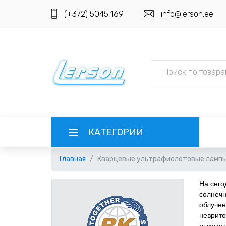
(+372) 5045 169
info@lerson.ee
КАТЕГОРИИ
Главная
Кварцевые ультрафиолетовые лампы:
ЯЗЫК
На сег
РУССКИЙ
ВЫБОР ВАЛЮТЫ
солнечн
облучен
неврито
EESTI
EUR ЕВРО
РЕГИСТРАЦИЯ