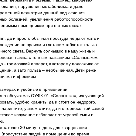
ков, дерматита и экземы. Наконец, кварцевая
олевания, нарушения метаболизма и даже
овременной педиатрии данный вид лечения
ных болезней, увеличения работоспособности
аменимым помощником при острых фазах
п, да и просто обычная простуда не дают жить и
А хождение по врачам и глотание таблеток только
ечного света. Вернуть солнышко в нашу жизнь и
варцевая лампа с теплым названием «Солнышко».
а - громоздкий аппарат, к которому подсаживают
щений, а зато польза – необычайная. Дети реже
анизма инфекциям.
азмерах и удобные в применении
ампа облучатель ОУФК-01 «Солнышко», излучающий
овать, удобно хранить, да и стоит он недорого.
 ларингите, ушном отите, да и о герпесе, той самой
етовое излучение избавляет от угревой сыпи и
з.
остаточно 30 минут в день для кварцевания
 (присутствие людей в помещении во время