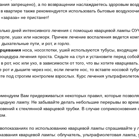
ания запрещено), а по возвращении наслаждаетесь здоровым возд
 в квартире также рекомендуется использовать бытовые воздухооч
 «зараза» не пристанет!
олько дней интенсивного лечения с помощью кварцевой лампы ОУФК
горле, ушах или насморк. Причем лечение воспаления ведется ком
 дыхательные пути, и рот, и горло.
арцевания
носа, носоглотки, ушей используются тубусы, входящие в
роцедура лечения проста. Сядьте на стул и установите перед собо
 в рот, нос или ухо, в зависимости от того, что вы хотите кварцеват
е рот и дышите через нос, если лечите нос, то вставте носовой тубу
те под строгим контролем взрослых. Курс лечения ультрафиолето
мендуем Вам придерживаться некоторых правил, которые позволя
цидную лампу. Не забывайте делать небольшие перерывы во время
овений к стеклянной кварцевой трубки. В случае соприкосновения
ом.
вопоказаниях по использованию кварцевой лампы спрашивайте у 
названия кварцевой лампы: облучатель, ультрафиолетовая лампа,