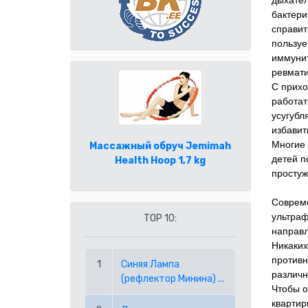
дыхател
бактери
ENGLISH
AUD АВСТРАЛИЙСКИЙ ДОЛЛАР
ВОЙТИ
справит
пользуе
иммунит
CAD КАНАДСКИЙ ДОЛЛАР
ГЛАВНАЯ
ревмати
С прихо
CHF ШВЕЙЦАРСКИЙ ФРАНК
ПОМОЩЬ
работат
усугубл
GBP АНГЛИЙСКИЙ ФУНТ СТЕРЛИНГОВ
КАК СДЕЛАТЬ ЗАКАЗ ЧЕРЕЗ ИНТЕРНЕТ?
ГДЕ КУПИТЬ?
избавит
Многие 
Массажный обруч Jemimah
детей п
Health Hoop 1,7 kg
JPY ЯПОНСКАЯ ЙЕНА
ЧАСТО ЗАДАВАЕМЫЕ ВОПРОСЫ
О НАС
простуж
KRW ВОНА РЕСПУБЛИКИ КОРЕЯ
УСЛОВИЯ ЗАКАЗА
КОНТАКТЫ
Совреме
ультраф
TOP 10:
направл
NOK НОРВЕЖСКАЯ КРОНА
ВАКАНСИИ
Никаких
противн
1
Синяя Лампа
NZD НОВОЗЕЛАНДСКИЙ ДОЛЛАР
(+372) 5045 169
info@lerson.ee
различн
(рефлектор Минина) ...
Чтобы о
квартир
PLN ПОЛЬСКИЙ ЗЛОТЫЙ