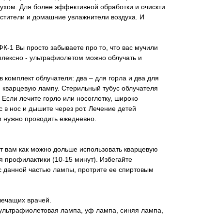
ухом. Для более эффективной обработки и очискти
истители и домашние увлажнители воздуха. И
-1 Вы просто забываете про то, что вас мучили
плексно - ультрафиолетом можно облучать и
 комплект облучателя: два – для горла и два для
й кварцевую лампу. Стерильный тубус облучателя
ь. Если лечите горло или носоглотку, широко
с в нос и дышите через рот. Лечение детей
м нужно проводить ежедневно.
т вам как можно дольше использовать кварцевую
 профилактики (10-15 минут). Избегайте
 с данной частью лампы, протрите ее спиртовым
лечащих врачей.
 ультрафиолетовая лампа, уф лампа, синяя лампа,