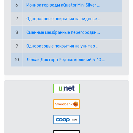
RUB РОССИЙСКИЙ РУБЛЬ
6
Ионизатор воды aQuator Mini Silver ...
7
Одноразовые покрытия на сиденье ...
SEK ШВЕДСКАЯ КРОНА
8
Сменные мембранные перегородки ...
TRY ТУРЕЦКАЯ ЛИРА
9
Одноразовые покрытия на унитаз ...
USD АМЕРИКАНСКИЙ ДОЛЛАР
10
Лежак Доктора Редокс колючий 5-10 ...
PPE PAYPAL (EUR)
PPD PAYPAL (USD)