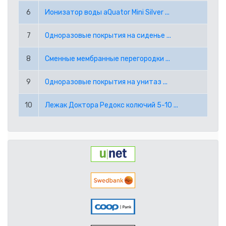
RUB РОССИЙСКИЙ РУБЛЬ
6
Ионизатор воды aQuator Mini Silver ...
SEK ШВЕДСКАЯ КРОНА
7
Одноразовые покрытия на сиденье ...
8
Сменные мембранные перегородки ...
TRY ТУРЕЦКАЯ ЛИРА
9
Одноразовые покрытия на унитаз ...
USD АМЕРИКАНСКИЙ ДОЛЛАР
10
Лежак Доктора Редокс колючий 5-10 ...
PPE PAYPAL (EUR)
PPD PAYPAL (USD)