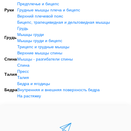
Предплечье и бицепс
Руки
Грудные мышцы плеча и бицепс
Верхний плечевой пояс
Бицепс, трапецивидная и дельтовидная мышцы
Грудь
Мышцы груди
Грудь
Мышцы груди и бицепс
Трицепс и грудные мышцы
Верхние мышцы спины
Спина
Мышцы - разгибатели спины
Спина
Пресс
Талия
Талия
Бедра и ягодицы
Бедра
Внутренняя и внешняя поверхность бедра
На растяжку