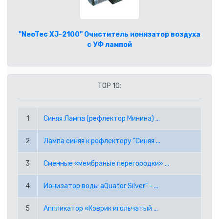
CAD КАНАДСКИЙ ДОЛЛАР
ГЛАВНАЯ
CHF ШВЕЙЦАРСКИЙ ФРАНК
ПОМОЩЬ
"NeoTec XJ-2100" Очиститель ионизатор воздуха
с УФ лампой
GBP АНГЛИЙСКИЙ ФУНТ СТЕРЛИНГОВ
КАК СДЕЛАТЬ ЗАКАЗ ЧЕРЕЗ ИНТЕРНЕТ?
ГДЕ КУПИТЬ?
JPY ЯПОНСКАЯ ЙЕНА
ЧАСТО ЗАДАВАЕМЫЕ ВОПРОСЫ
О НАС
TOP 10:
KRW ВОНА РЕСПУБЛИКИ КОРЕЯ
УСЛОВИЯ ЗАКАЗА
КОНТАКТЫ
1
Синяя Лампа (рефлектор Минина) ...
NOK НОРВЕЖСКАЯ КРОНА
ВАКАНСИИ
2
Лампа синяя к рефлектору "Синяя ...
NZD НОВОЗЕЛАНДСКИЙ ДОЛЛАР
(+372) 5045 169
info@lerson.ee
3
Сменные «мембраные перегородки» ...
PLN ПОЛЬСКИЙ ЗЛОТЫЙ
4
Ионизатор воды aQuator Silver" - ...
RON РУМЫНСКИЙ ЛЕЙ
5
Аппликатор «Коврик игольчатый ...