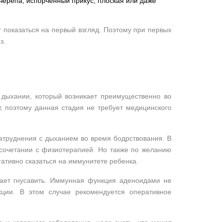
черепа, испорченный прикус, плоская или даже
т показаться на первый взгляд. Поэтому при первых
з.
дыхании, который возникает преимущественно во
т, поэтому данная стадия не требует медицинского
атруднения с дыханием во время бодрствования. В
 сочетании с физиотерапией. Но также по желанию
ативно сказаться на иммунитете ребенка.
ает гнусавить. Иммунная функция аденоидами не
кции. В этом случае рекомендуется оперативное