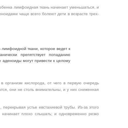
ребенка лимфоидная ткань начинает уменьшаться, и
еноидами чаще всего болеют дети в возрасте трех-
 лимфоидной ткани, которое ведет к
анически препятствует попаданию
те аденоиды могут привести к целому
в организм кислорода, от чего в первую очередь
атся, они не столь внимательны, и у них сниженная
 перекрывая устье евстахиевой трубы. Из-за этого
 начинает плохо слышать; и одновременно резко