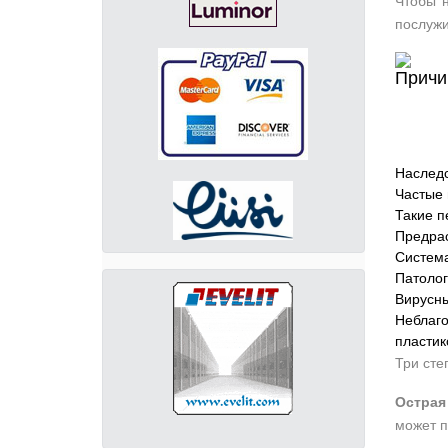
Чтобы н
послужи
Наследс
Частые 
Такие п
Предрас
Система
Патолог
Вирусны
Неблаго
пластик
Три сте
Острая
может п