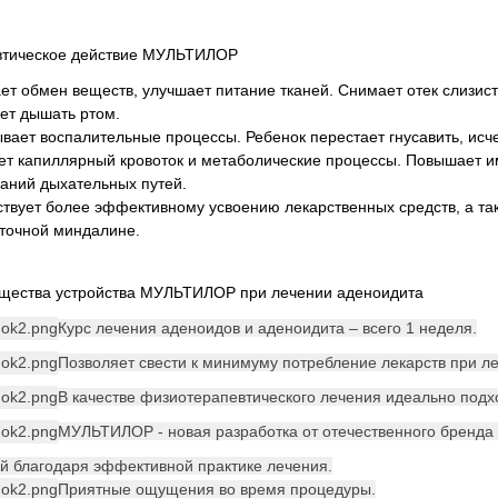
втическое действие МУЛЬТИЛОР
ет обмен веществ, улучшает питание тканей. Снимает отек слизист
ет дышать ртом.
вает воспалительные процессы. Ребенок перестает гнусавить, исче
т капиллярный кровоток и метаболические процессы. Повышает им
аний дыхательных путей.
твует более эффективному усвоению лекарственных средств, а так
точной миндалине.
щества устройства МУЛЬТИЛОР при лечении аденоидита
Курс лечения аденоидов и аденоидита – всего 1 неделя.
Позволяет свести к минимуму потребление лекарств при л
В качестве физиотерапевтического лечения идеально подхо
МУЛЬТИЛОР - новая разработка от отечественного бренда
й благодаря эффективной практике лечения.
Приятные ощущения во время процедуры.