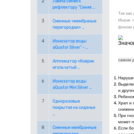
2
Лампа синяя к
рефлектору "Синяя ...
Так как
RON РУМЫНСКИЙ ЛЕЙ
Иначе г
3
Сменные «мембраные
фоном р
перегородки» ...
RUB РОССИЙСКИЙ РУБЛЬ
4
Ионизатор воды
SEK ШВЕДСКАЯ КРОНА
aQuator Silver" - ...
TRY ТУРЕЦКАЯ ЛИРА
самом д
5
Аппликатор «Коврик
игольчатый ...
USD АМЕРИКАНСКИЙ ДОЛЛАР
Нарушен
6
Ионизатор воды
Выделен
aQuator Mini Silver ...
PPE PAYPAL (EUR)
и други
Ребенок
7
Одноразовые
Храп и 
PPD PAYPAL (USD)
покрытия на сиденье
снижени
...
При гно
может п
8
Сменные мембранные
Если бо
перегородки ...