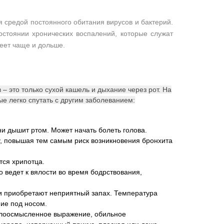
 средой постоянного обитания вирусов и бактерий.
остоянии хронических воспалений, которые служат
еет чаще и дольше.
– это только сухой кашель и дыхание через рот. На
е легко спутать с другим заболеванием:
и дышит ртом. Может начать болеть голова.
ку, повышая тем самым риск возникновения бронхита
тся хрипотца.
о ведет к вялости во время бодрствования,
и приобретают неприятный запах. Температура
ие под носом.
малоосмысленное выражение, обильное