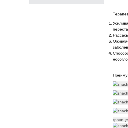
Терапе
Усилива
переста
Рассасы
Оживляе
заболев
Способс
носогло
Преиму
границе