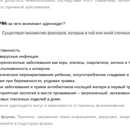
е допустить нежелательных последствий этого обманчиво легкого
ть причиной заболевания.
Из-за чего возникает аденоидит?
Существует множество факторов, которые в той или иной степен
твенность.
вирусные инфекции.
еренесенные заболевания как корь, коклюш, скарлатина, ангина и 
положенность к аллергии.
тическое перекармливание ребенка, злоупотребление сладкими и
ия при беременности, родовая травма.
е заболевания и прием антибиотиков носящей матери в первый тр
приятная экология в месте проживания – загрязненный, загазован
овых токсичных изделий в доме.
пени аденоидита могут в зависимости от причины возникновения:
 форма.
Причины: заражение ткани инфекциями, вирусами, микроб
ерейти в подострую форму.