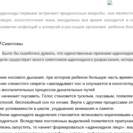
 аденоиды первыми встречают вредоносные микробы, они являются
оворя, носоглоточная ткань миндалины все время находится в с
азвития инфекций и аллергий в растущем организме: ребенок бол
Симптомы
Было бы ошибочно думать, что единственные признаки аденоидов 
еле существует много симптомов аденоидного разрастания, которы
ие носового дыхания, при котором ребенок большую часть времен
ие слизистого секрета «закладывает нос и опускается в носоглот
х воспалительных процессов дыхательных путей.
 начинает гнусавить. Голос становится тусклым, гнусавым, появляе
плохой, беспокойный сон по ночам. Вкупе с другими процессами эт
ю успеваемости в школе, ухудшению внимания и памяти.
йном аденоидите выделения становятся зеленовато-коричневыми 
одняться. Вследствие постоянных выделений появляется припухан
лезнь запустить, то начнет формироваться «аденоидное лицо»: 