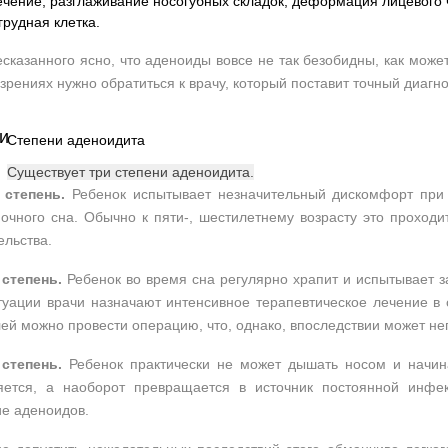
чение, разглаживание носогубных складок, деформация лицевого 
грудная клетка.
сказанного ясно, что аденоиды вовсе не так безобидны, как може
зрениях нужно обратиться к врачу, который поставит точный диагно
Степени аденоидита
Существует три степени аденоидита.
 степень.
Ребенок испытывает незначительный дискомфорт при 
очного сна. Обычно к пяти-, шестилетнему возрасту это проходи
льства.
 степень.
Ребенок во время сна регулярно храпит и испытывает з
туации врачи назначают интенсивное терапевтическое лечение в
ей можно провести операцию, что, однако, впоследствии может нег
 степень.
Ребенок практически не может дышать носом и начин
яется, а наоборот превращается в источник постоянной инфе
е аденоидов.