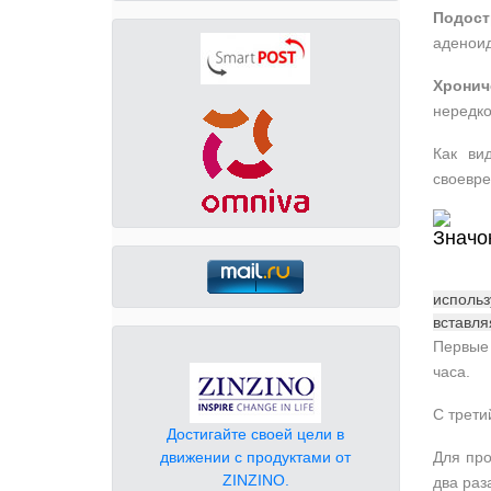
Подост
аденоид
Хронич
нередко
Как ви
своевре
исполь
вставля
Первые 
часа.
С трети
Достигайте своей цели в
движении с продуктами от
Для пр
ZINZINO.
два раз