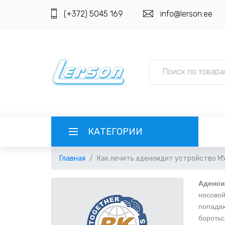
(+372) 5045 169
info@lerson.ee
КАТЕГОРИИ
Главная
Как лечить аденоидит устройство 
ЯЗЫК
Аденои
РУССКИЙ
ВЫБОР ВАЛЮТЫ
носовой
попадаю
EESTI
EUR ЕВРО
РЕГИСТРАЦИЯ
боротьс