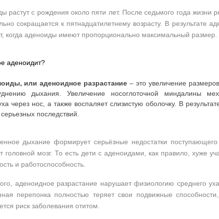
ы растут с рождения около пяти лет. После седьмого года жизни 
льно сокращается к пятнадцатилетнему возрасту. В результате ад
т, когда аденоиды имеют пропорционально максимальный размер.
ое аденоидит?
оиды, или аденоидное разрастание
– это увеличение размеров
уднению дыхания. Увеличение носоглоточной миндалины мех
уха через нос, а также воспаляет слизистую оболочку. В результа
 серьезных последствий.
енное дыхание формирует серьёзные недостатки поступающего 
т головной мозг. То есть дети с аденоидами, как правило, хуже уч
ость и работоспособность.
ого, аденоидное разрастание нарушает физиологию среднего уха,
нная перепонка полностью теряет свои подвижные способности,
тся риск заболевания отитом.