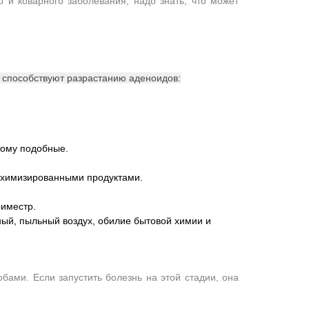
 и коварного заболевания, надо знать, что может
и способствуют разрастанию аденоидов:
тому подобные.
 химизированными продуктами.
иместр.
ный, пыльный воздух, обилие бытовой химии и
ами. Если запустить болезнь на этой стадии, она