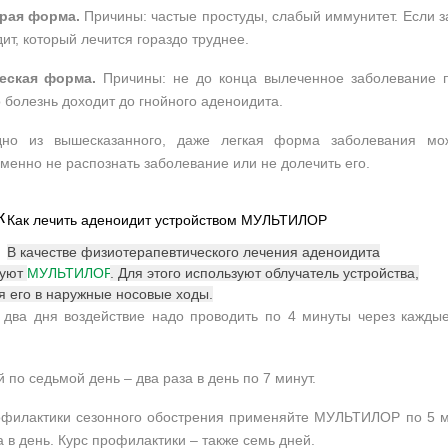
рая форма.
Причины: частые простуды, слабый иммунитет. Если за
ит, который лечится гораздо труднее.
еская форма.
Причины: не до конца вылеченное заболевание п
 болезнь доходит до гнойного аденоидита.
дно из вышесказанного, даже легкая форма заболевания мож
менно не распознать заболевание или не долечить его.
Как лечить аденоидит устройством МУЛЬТИЛОР
В качестве физиотерапевтического лечения аденоидита
зуют
МУЛЬТИЛОР
. Для этого используют облучатель устройства,
я его в наружные носовые ходы.
два дня воздействие надо проводить по 4 минуты через кажды
й по седьмой день – два раза в день по 7 минут.
офилактики сезонного обострения применяйте МУЛЬТИЛОР по 5 
а в день. Курс профилактики – также семь дней.