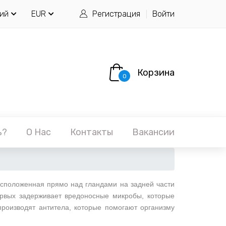
ий
EUR
Регистрация
Войти
Корзина
0
ь?
О Нас
Контакты
Вакансии
сположенная прямо над гландами на задней части
первых задерживает вредоносные микробы, которые
производят антитела, которые помогают организму