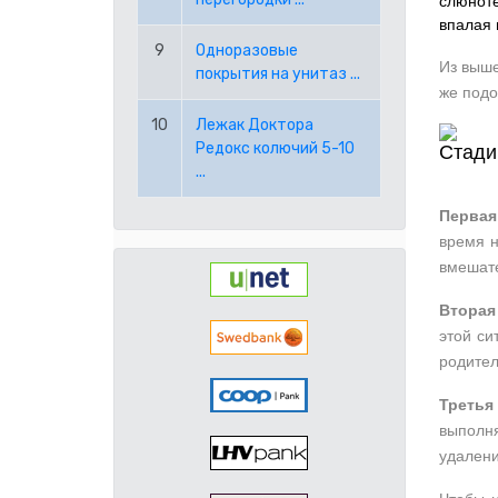
слюноте
впалая 
9
Одноразовые
Из выше
покрытия на унитаз ...
же подо
10
Лежак Доктора
Редокс колючий 5-10
...
Первая
время н
вмешате
Вторая
этой си
родител
Третья
выполн
удалени