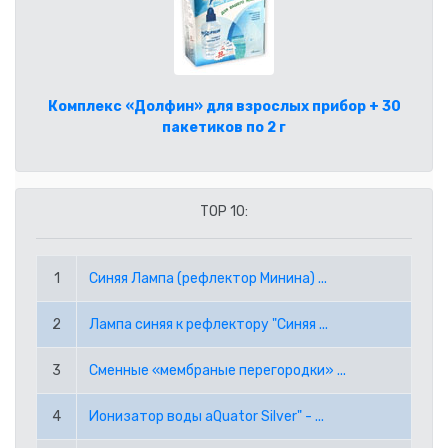
CAD КАНАДСКИЙ ДОЛЛАР
ГЛАВНАЯ
CHF ШВЕЙЦАРСКИЙ ФРАНК
ПОМОЩЬ
Комплекс «Долфин» для взрослых прибор + 30
GBP АНГЛИЙСКИЙ ФУНТ СТЕРЛИНГОВ
КАК СДЕЛАТЬ ЗАКАЗ ЧЕРЕЗ ИНТЕРНЕТ?
ГДЕ КУПИТЬ?
пакетиков по 2 г
JPY ЯПОНСКАЯ ЙЕНА
ЧАСТО ЗАДАВАЕМЫЕ ВОПРОСЫ
О НАС
KRW ВОНА РЕСПУБЛИКИ КОРЕЯ
УСЛОВИЯ ЗАКАЗА
КОНТАКТЫ
TOP 10:
NOK НОРВЕЖСКАЯ КРОНА
ВАКАНСИИ
1
Синяя Лампа (рефлектор Минина) ...
NZD НОВОЗЕЛАНДСКИЙ ДОЛЛАР
(+372) 5045 169
info@lerson.ee
2
Лампа синяя к рефлектору "Синяя ...
PLN ПОЛЬСКИЙ ЗЛОТЫЙ
3
Сменные «мембраные перегородки» ...
RON РУМЫНСКИЙ ЛЕЙ
4
Ионизатор воды aQuator Silver" - ...