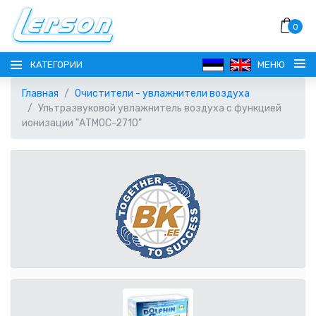
0
КАТЕГОРИИ
МЕНЮ
Главная
Очистители - увлажнители воздуха
Ультразвуковой увлажнитель воздуха с функцией
ионизации "АТМОС-2710"
ЯЗЫК
РУССКИЙ
ВЫБОР ВАЛЮТЫ
EESTI
EUR ЕВРО
РЕГИСТРАЦИЯ
ENGLISH
AUD АВСТРАЛИЙСКИЙ ДОЛЛАР
ВОЙТИ