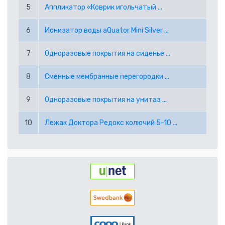
5
Аппликатор «Коврик игольчатый ...
RUB РОССИЙСКИЙ РУБЛЬ
6
Ионизатор воды aQuator Mini Silver ...
SEK ШВЕДСКАЯ КРОНА
7
Одноразовые покрытия на сиденье ...
TRY ТУРЕЦКАЯ ЛИРА
8
Сменные мембранные перегородки ...
USD АМЕРИКАНСКИЙ ДОЛЛАР
9
Одноразовые покрытия на унитаз ...
PPE PAYPAL (EUR)
10
Лежак Доктора Редокс колючий 5-10 ...
PPD PAYPAL (USD)