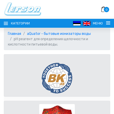
0
КАТЕГОРИИ
МЕНЮ
Главная
aQuator - бытовые ионизаторы воды
pH реагент для определения щелочности и
кислотности питьевой воды.
ЯЗЫК
РУССКИЙ
ВЫБОР ВАЛЮТЫ
EESTI
EUR ЕВРО
РЕГИСТРАЦИЯ
ENGLISH
AUD АВСТРАЛИЙСКИЙ ДОЛЛАР
ВОЙТИ