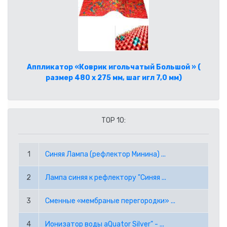
CAD КАНАДСКИЙ ДОЛЛАР
ГЛАВНАЯ
CHF ШВЕЙЦАРСКИЙ ФРАНК
ПОМОЩЬ
GBP АНГЛИЙСКИЙ ФУНТ СТЕРЛИНГОВ
КАК СДЕЛАТЬ ЗАКАЗ ЧЕРЕЗ ИНТЕРНЕТ?
ГДЕ КУПИТЬ?
Аппликатор «Коврик игольчатый Большой » (
размер 480 х 275 мм, шаг игл 7,0 мм)
JPY ЯПОНСКАЯ ЙЕНА
ЧАСТО ЗАДАВАЕМЫЕ ВОПРОСЫ
О НАС
KRW ВОНА РЕСПУБЛИКИ КОРЕЯ
УСЛОВИЯ ЗАКАЗА
КОНТАКТЫ
TOP 10:
NOK НОРВЕЖСКАЯ КРОНА
ВАКАНСИИ
1
Синяя Лампа (рефлектор Минина) ...
NZD НОВОЗЕЛАНДСКИЙ ДОЛЛАР
(+372) 5045 169
info@lerson.ee
2
Лампа синяя к рефлектору "Синяя ...
PLN ПОЛЬСКИЙ ЗЛОТЫЙ
3
Сменные «мембраные перегородки» ...
RON РУМЫНСКИЙ ЛЕЙ
4
Ионизатор воды aQuator Silver" - ...