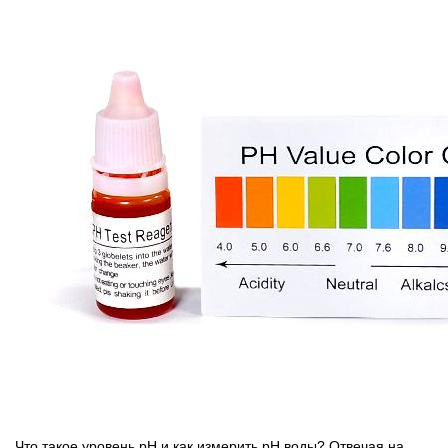
Что такое уровень pH и как измерить pH воды? Отвечая на