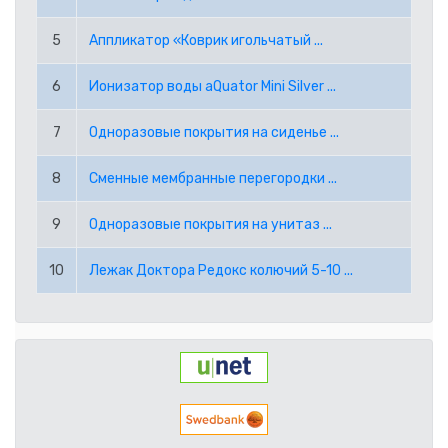
RUB РОССИЙСКИЙ РУБЛЬ
5
Аппликатор «Коврик игольчатый ...
SEK ШВЕДСКАЯ КРОНА
6
Ионизатор воды aQuator Mini Silver ...
TRY ТУРЕЦКАЯ ЛИРА
7
Одноразовые покрытия на сиденье ...
USD АМЕРИКАНСКИЙ ДОЛЛАР
8
Сменные мембранные перегородки ...
PPE PAYPAL (EUR)
9
Одноразовые покрытия на унитаз ...
10
Лежак Доктора Редокс колючий 5-10 ...
PPD PAYPAL (USD)