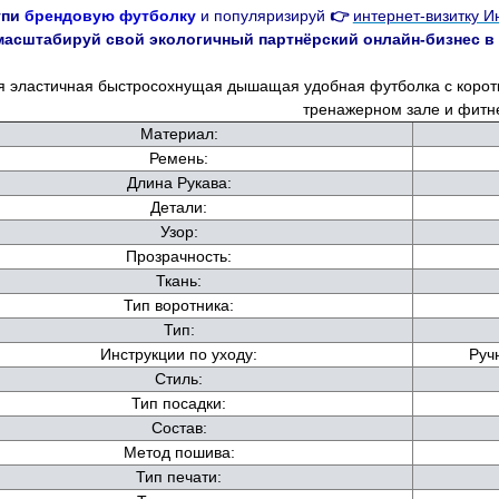
упи
брендовую футболку
и популяризируй
👉
интернет-визитку И
масштабируй
свой экологичный партнёрский онлайн-бизнес в
 эластичная быстросохнущая дышащая удобная футболка с коротк
тренажерном зале и фитн
Материал:
Ремень:
Длина Рукава:
Детали:
Узор:
Прозрачность:
Ткань:
Тип воротника:
Тип:
Инструкции по уходу:
Ручн
Стиль:
Тип посадки:
Состав:
Метод пошива:
Тип печати: