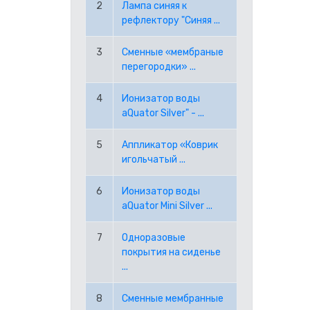
2
Лампа синяя к
рефлектору "Синяя ...
RON РУМЫНСКИЙ ЛЕЙ
3
Сменные «мембраные
перегородки» ...
RUB РОССИЙСКИЙ РУБЛЬ
4
Ионизатор воды
SEK ШВЕДСКАЯ КРОНА
aQuator Silver" - ...
TRY ТУРЕЦКАЯ ЛИРА
5
Аппликатор «Коврик
игольчатый ...
USD АМЕРИКАНСКИЙ ДОЛЛАР
6
Ионизатор воды
aQuator Mini Silver ...
PPE PAYPAL (EUR)
7
Одноразовые
PPD PAYPAL (USD)
покрытия на сиденье
...
8
Сменные мембранные