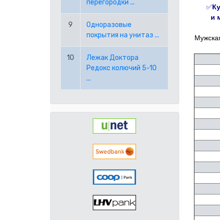
перегородки ...
✅
К
и
9
Одноразовые
покрытия на унитаз ...
Мужская
10
Лежак Доктора
Редокс колючий 5-10
...