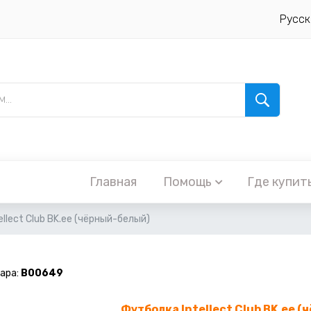
Русск
Главная
Помощь
Где купит
llect Club BK.ee (чёрный-белый)
ара:
B00649
Футболка Intellect Club BK.ee 