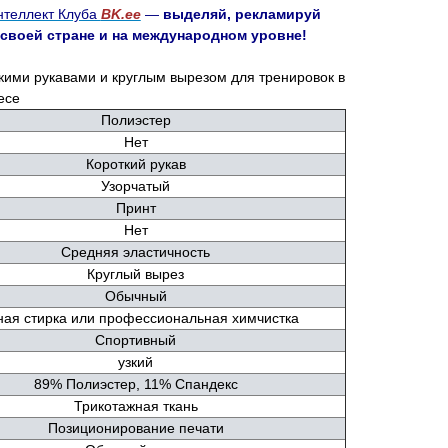
нтеллект Клуба
BK.ee
—
выделяй, рекламируй
 своей стране и на международном уровне!
ими рукавами и круглым вырезом для тренировок в
есе
Полиэстер
Нет
Короткий рукав
Узорчатый
Принт
Нет
Средняя эластичность
Круглый вырез
Обычный
ая стирка или профессиональная химчистка
Спортивный
узкий
89% Полиэстер, 11% Спандекс
Трикотажная ткань
Позиционирование печати