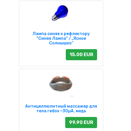
Лампа синяя к рефлектору
"Синяя Лампа" / „Ясное
Солнышко“
15.00 EUR
Антицеллюлитный массажер для
тела redox ≈30µA, медь
99.90 EUR