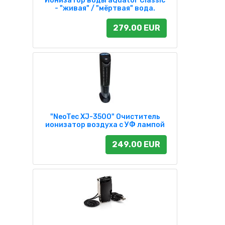
Ионизатор воды aQuator Classic
- "живая" / "мёртвая" вода.
279.00 EUR
"NeoTec XJ-3500" Очиститель
ионизатор воздуха с УФ лампой
249.00 EUR