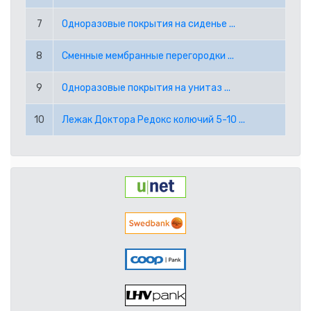
RUB РОССИЙСКИЙ РУБЛЬ
7
Одноразовые покрытия на сиденье ...
SEK ШВЕДСКАЯ КРОНА
8
Сменные мембранные перегородки ...
TRY ТУРЕЦКАЯ ЛИРА
9
Одноразовые покрытия на унитаз ...
USD АМЕРИКАНСКИЙ ДОЛЛАР
10
Лежак Доктора Редокс колючий 5-10 ...
PPE PAYPAL (EUR)
PPD PAYPAL (USD)