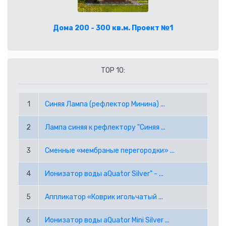
CAD КАНАДСКИЙ ДОЛЛАР
ГЛАВНАЯ
Дома 200 - 300 кв.м. Проект №1
CHF ШВЕЙЦАРСКИЙ ФРАНК
ПОМОЩЬ
GBP АНГЛИЙСКИЙ ФУНТ СТЕРЛИНГОВ
КАК СДЕЛАТЬ ЗАКАЗ ЧЕРЕЗ ИНТЕРНЕТ?
ГДЕ КУПИТЬ?
TOP 10:
JPY ЯПОНСКАЯ ЙЕНА
ЧАСТО ЗАДАВАЕМЫЕ ВОПРОСЫ
О НАС
1
Синяя Лампа (рефлектор Минина) ...
KRW ВОНА РЕСПУБЛИКИ КОРЕЯ
УСЛОВИЯ ЗАКАЗА
КОНТАКТЫ
2
Лампа синяя к рефлектору "Синяя ...
NOK НОРВЕЖСКАЯ КРОНА
ВАКАНСИИ
3
Сменные «мембраные перегородки» ...
NZD НОВОЗЕЛАНДСКИЙ ДОЛЛАР
(+372) 5045 169
info@lerson.ee
4
Ионизатор воды aQuator Silver" - ...
PLN ПОЛЬСКИЙ ЗЛОТЫЙ
5
Аппликатор «Коврик игольчатый ...
RON РУМЫНСКИЙ ЛЕЙ
6
Ионизатор воды aQuator Mini Silver ...