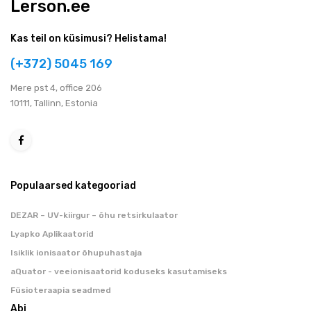
Lerson.ee
Kas teil on küsimusi? Helistama!
(+372) 5045 169
Мere pst 4, office 206
10111, Tallinn, Estonia
Populaarsed kategooriad
DEZAR – UV-kiirgur – õhu retsirkulaator
Lyapko Aplikaatorid
Isiklik ionisaator õhupuhastaja
aQuator - veeionisaatorid koduseks kasutamiseks
Füsioteraapia seadmed
Abi