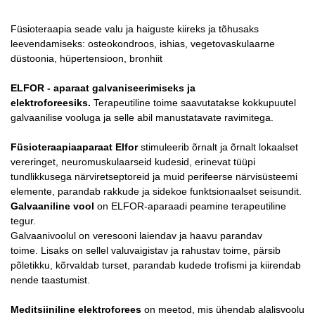
Füsioteraapia seade valu ja haiguste kiireks ja tõhusaks
leevendamiseks: osteokondroos, ishias, vegetovaskulaarne
düstoonia, hüpertensioon, bronhiit
ELFOR - aparaat galvaniseerimiseks ja
elektroforeesiks.
Terapeutiline toime saavutatakse kokkupuutel
galvaanilise vooluga ja selle abil manustatavate ravimitega.
Füsioteraapiaaparaat Elfor
stimuleerib õrnalt ja õrnalt lokaalset
vereringet, neuromuskulaarseid kudesid, erinevat tüüpi
tundlikkusega närviretseptoreid ja muid perifeerse närvisüsteemi
elemente, parandab rakkude ja sidekoe funktsionaalset seisundit.
Galvaaniline vool
on ELFOR-aparaadi peamine terapeutiline
tegur.
Galvaanivoolul on veresooni laiendav ja haavu parandav
toime. Lisaks on sellel valuvaigistav ja rahustav toime, pärsib
põletikku, kõrvaldab turset, parandab kudede trofismi ja kiirendab
nende taastumist.
Meditsiiniline elektroforees
on meetod, mis ühendab alalisvoolu