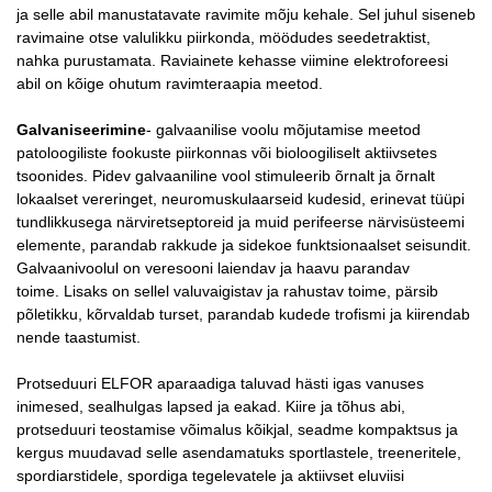
ja selle abil manustatavate ravimite mõju kehale. Sel juhul siseneb
ravimaine otse valulikku piirkonda, möödudes seedetraktist,
nahka purustamata. Raviainete kehasse viimine elektroforeesi
abil on kõige ohutum ravimteraapia meetod.
Galvaniseerimine
- galvaanilise voolu mõjutamise meetod
patoloogiliste fookuste piirkonnas või bioloogiliselt aktiivsetes
tsoonides. Pidev galvaaniline vool stimuleerib õrnalt ja õrnalt
lokaalset vereringet, neuromuskulaarseid kudesid, erinevat tüüpi
tundlikkusega närviretseptoreid ja muid perifeerse närvisüsteemi
elemente, parandab rakkude ja sidekoe funktsionaalset seisundit.
Galvaanivoolul on veresooni laiendav ja haavu parandav
toime. Lisaks on sellel valuvaigistav ja rahustav toime, pärsib
põletikku, kõrvaldab turset, parandab kudede trofismi ja kiirendab
nende taastumist.
Protseduuri ELFOR aparaadiga taluvad hästi igas vanuses
inimesed, sealhulgas lapsed ja eakad. Kiire ja tõhus abi,
protseduuri teostamise võimalus kõikjal, seadme kompaktsus ja
kergus muudavad selle asendamatuks sportlastele, treeneritele,
spordiarstidele, spordiga tegelevatele ja aktiivset eluviisi