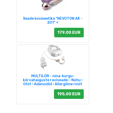
Seade kosmeetika "NEVOTON AK -
201" +
179.00 EUR
MULTILOR - nina-kurgu-
kõrvahaiguste raviseade: • Nohu •
Otiit • Adenoidid • Allergiline riniit
195.00 EUR