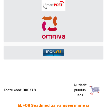
Ajutiselt
Toote kood:
D00178
puudub
laos
ELFOR Seadmed galvaniseerimine ja