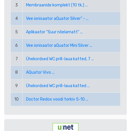
RUB VENEMAA RUBLA
3
Membraanide komplekt (10 tk.) ...
4
Vee ionisaator aQuator Silver" - ...
SEK ROOTSI KROON
5
Aplikaator "Suur nõelamatt" ...
TRY UUS TÜRGI LIIR
6
Vee ionisaator aQuator Mini Silver ...
USD USA DOLLAR
7
Ühekordsed WC prill-laua katted, 7 ...
PPE PAYPAL (EUR)
8
AQuator Vivo ...
PPD PAYPAL (USD)
9
Ühekordsed WC prill-laua katted ...
10
Doctor Redox voodi torkiv 5-10 ...