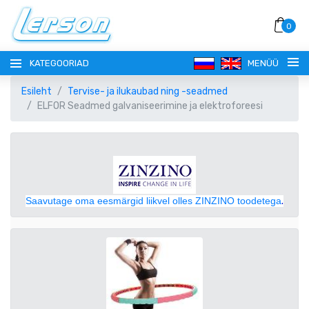
0
KATEGOORIAD
MENÜÜ
Esileht
Tervise- ja ilukaubad ning -seadmed
ELFOR Seadmed galvaniseerimine ja elektroforeesi
KEEL
Saavutage oma eesmärgid liikvel olles ZINZINO toodetega
.
РУССКИЙ
VALUUTA
EESTI
EUR EURO
REGISTREERI
ENGLISH
AUD AUSTRAALIA DOLLAR
SISENE!