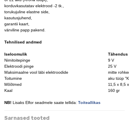
korduvkasutatav elektrood -2 tk.,
torukujuline elastne side,
kasutusjuhend,
garantii kaart,
värviline papp pakend.
Tehnilised andmed
Iseloomulik
Tähendus
Nimitoitepinge
9 V
Elektroodi pinge
25 V
Maksimaalne vool läbi elektroodide
mitte rohk
Toitumine
aku tüüp "
Mõõtmed
11,5 x 8,5 
Kaal
160 gr
NB!
Lisaks Elfor seadmele saate tellida:
Toiteallikas
Sarnased tooted