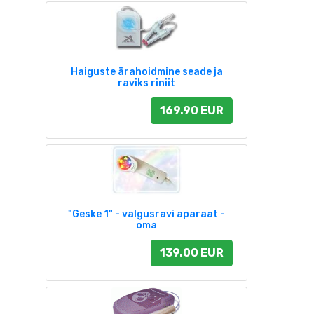
Haiguste ärahoidmine seade ja
raviks riniit
169.90 EUR
"Geske 1" - valgusravi aparaat -
oma
139.00 EUR