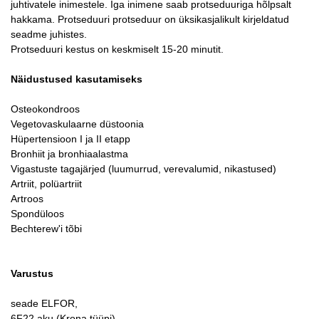
juhtivatele inimestele. Iga inimene saab protseduuriga hõlpsalt
hakkama. Protseduuri protseduur on üksikasjalikult kirjeldatud
seadme juhistes.
Protseduuri kestus on keskmiselt 15-20 minutit.
Näidustused kasutamiseks
Osteokondroos
Vegetovaskulaarne düstoonia
Hüpertensioon I ja II etapp
Bronhiit ja bronhiaalastma
Vigastuste tagajärjed (luumurrud, verevalumid, nikastused)
Artriit, polüartriit
Artroos
Spondüloos
Bechterew'i tõbi
Varustus
seade ELFOR,
6F22 aku (Krona tüüpi),