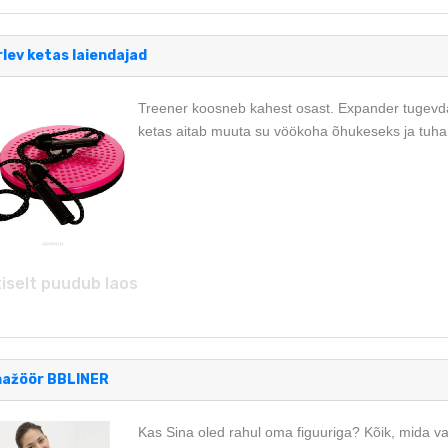
lev ketas laiendajad
Treener koosneb kahest osast. Expander tugevdab 
ketas aitab muuta su vöökoha õhukeseks ja tuha
iselt puudub laos
nažöör BBLINER
Kas Sina oled rahul oma figuuriga? Kõik, mida v