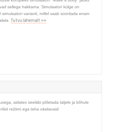
jutuste komplekti simulaatori "Make a body" jaoks
vad sellega hakkama. Simulaatori külge on
 simulaatori varianti, millel saab sooritada enam
idele.
Tutvu lähemalt »»
usega, aidates seeläbi põletada taljele ja kõhule
ilist režiimi ega teha väsitavaid