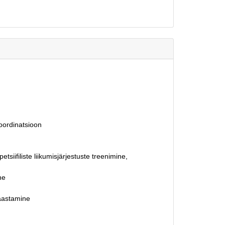
oordinatsioon
siifiliste liikumisjärjestuste treenimine,
ne
taastamine