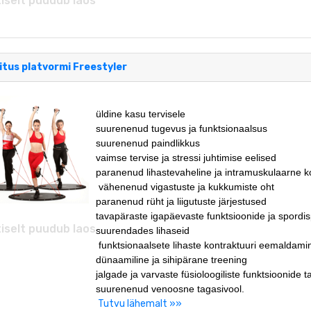
iselt puudub laos
itus platvormi Freestyler
üldine kasu tervisele
suurenenud tugevus ja funktsionaalsus
suurenenud paindlikkus
vaimse tervise ja stressi juhtimise eelised
paranenud lihastevaheline ja intramuskulaarne k
vähenenud vigastuste ja kukkumiste oht
paranenud rüht ja liigutuste järjestused
tavapäraste igapäevaste funktsioonide ja spordispet
iselt puudub laos
suurendades lihaseid
funktsionaalsete lihaste kontraktuuri eemaldami
dünaamiline ja sihipärane treening
jalgade ja varvaste füsioloogiliste funktsioonide 
suurenenud venoosne tagasivool.
Tutvu lähemalt »»