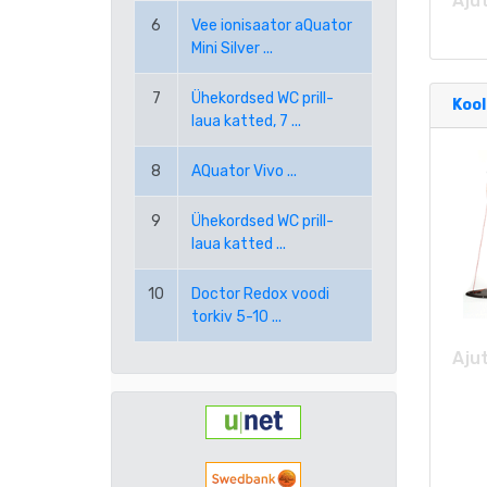
Ajut
6
Vee ionisaator aQuator
Mini Silver ...
7
Ühekordsed WC prill-
Kool
laua katted, 7 ...
8
AQuator Vivo ...
9
Ühekordsed WC prill-
laua katted ...
10
Doctor Redox voodi
torkiv 5-10 ...
Ajut