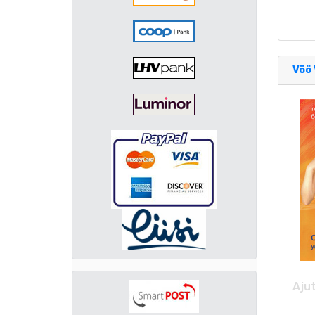
Vöö 
Ajut