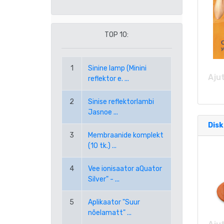
RON UUS RUMEENIA LEU
TOP 10:
RUB VENEMAA RUBLA
1
Sinine lamp (Minini
SEK ROOTSI KROON
Ajut
reflektor e. ...
TRY UUS TÜRGI LIIR
2
Sinise reflektorlambi
Jasnoe ...
USD USA DOLLAR
Disk
3
Membraanide komplekt
(10 tk.) ...
PPE PAYPAL (EUR)
4
Vee ionisaator aQuator
PPD PAYPAL (USD)
Silver" - ...
5
Aplikaator "Suur
nõelamatt" ...