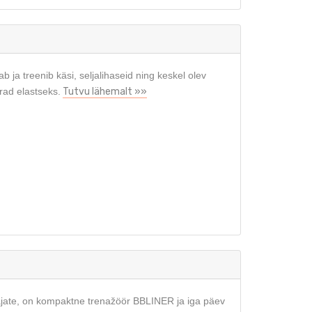
ja treenib käsi, seljalihaseid ning keskel olev
rad elastseks.
Tutvu lähemalt »»
ajate, on kompaktne trenažöör BBLINER ja iga päev