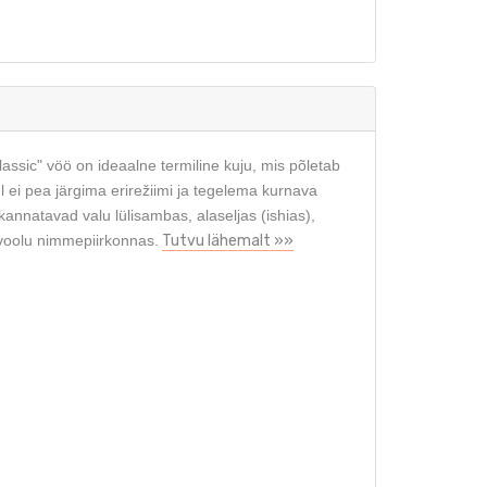
lassic" vöö on ideaalne termiline kuju, mis põletab
l ei pea järgima erirežiimi ja tegelema kurnava
annatavad valu lülisambas, alaseljas (ishias),
evoolu nimmepiirkonnas.
Tutvu lähemalt »»