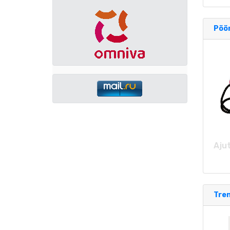
Pöör
Ajut
Tre