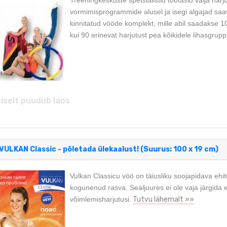
Treeningkeskuste spetsialistid töötasid välja har
vormimisprogrammide alusel ja isegi algajad saa
kinnitatud vööde komplekt, mille abil saadakse 10
kui 90 erinevat harjutust pea kõikidele lihasgrupp
iselt puudub laos
VULKAN Classic - põletada ülekaalust! (Suurus: 100 x 19 cm)
Vulkan Classicu vöö on täiusliku soojapidava ehit
kogunenud rasva. Sealjuures ei ole vaja järgida er
võimlemisharjutusi.
Tutvu lähemalt »»