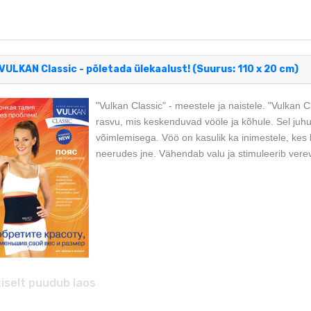
VULKAN Classic - põletada ülekaalust! (Suurus: 110 x 20 cm)
"Vulkan Classic" - meestele ja naistele. "Vulkan C
rasvu, mis keskenduvad vööle ja kõhule. Sel juhu
võimlemisega. Vöö on kasulik ka inimestele, kes k
neerudes jne. Vähendab valu ja stimuleerib ver
iselt puudub laos