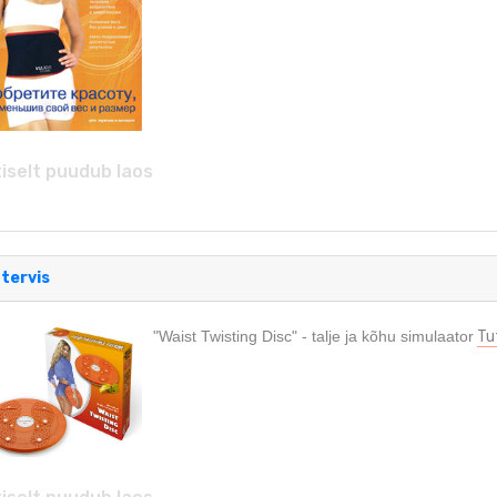
iselt puudub laos
 tervis
"Waist Twisting Disc" - talje ja kõhu simulaator
Tu