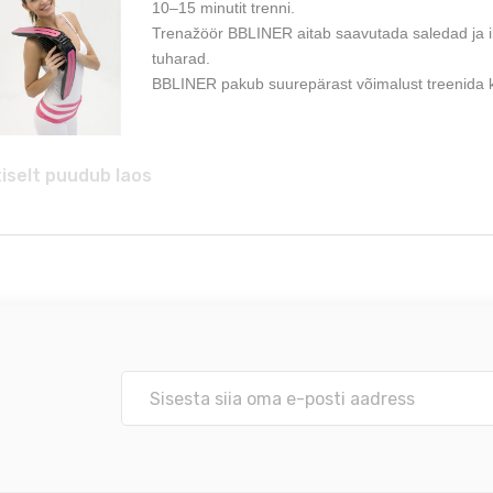
10–15 minutit trenni.
Trenažöör BBLINER aitab saavutada saledad ja ilus
tuharad.
BBLINER pakub suurepärast võimalust treenida k
iselt puudub laos