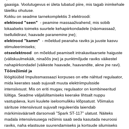
gaasiga. Voolutugevus ei ületa lubatud piire, mis tagab inimkehale
täieliku ohutuse.
Kokku on seadme tarnekomplektis 3 elektroodi:
elektrood "seen"
- peamine massaaživahend, mis sobib
lokaalseks toimeks suurtele kehapiirkondadele (näomassaaž,
tselluliidiravi, haavade paranemine jne);
elektrood "kamm"
- mõeldud peanaha raviks ja juuste kasvu
stimuleerimiseks;
otseelektrood
on mõeldud peamiselt intrakavitaarsete haiguste
(väliskuulmekäik, ninaõõs jne) ja punktmõjude raviks väikestel
nahapiirkondadel (väikeste haavade, haavandite, akne jne ravi).
Töörežiimid ja
löögitüübid Impulssmassaazi korpuses on ette nähtud regulaator,
mida keerates saab sujuvalt muuta elektriimpulsside
intensiivsust. Mis on eriti mugav, regulaator on kombineeritud
lülitiga. Seadme väljalülitamiseks keerake lihtsalt nuppu
vastupäeva, kuni kuulete iseloomulikku klõpsatust. Võimalus
särituse intensiivsust sujuvalt reguleerida laiendab
märkimisväärselt darsonvali "Spark ST-117" ulatust. Näiteks
madala intensiivsusega režiimis saab seda kasutada neuroosi
raviks, naha elastsuse suurendamiseks ja kortsude silumiseks