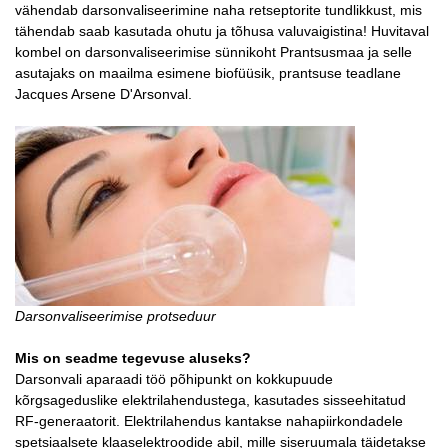
vähendab darsonvaliseerimine naha retseptorite tundlikkust, mis
tähendab saab kasutada ohutu ja tõhusa valuvaigistina! Huvitaval
kombel on darsonvaliseerimise sünnikoht Prantsusmaa ja selle
asutajaks on maailma esimene biofüüsik, prantsuse teadlane
Jacques Arsene D'Arsonval.
Darsonvaliseerimise protseduur
Mis on seadme tegevuse aluseks?
Darsonvali aparaadi töö põhipunkt on kokkupuude
kõrgsageduslike elektrilahendustega, kasutades sisseehitatud
RF-generaatorit. Elektrilahendus kantakse nahapiirkondadele
spetsiaalsete klaaselektroodide abil, mille siseruumala täidetakse