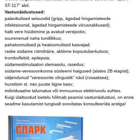
ST-117" abil.
Vastunäidustused:
palavikulised seisundid (gripp, ägedad hingamisteede
infektsioonid, ägedad hingamisteede viirusnakkused);
halb vere hüübimine ja avatud verejooks;
suurenenud naha tundlikkus;
pahaloomulised ja healoomulised kasvajad;
raske südame rütmihäire, aktiivne kopsutuberkuloos;
tromboflebiit, epilepsia;
südamestimulaatori olemasolu, rasedus;
südame-veresoonkonna süsteemi haigused (alates 2B etapist);
väljendunud "veresoonte võrgustik" näol (rosaatsea);
hursitism st. näo juuste liigne kasv;
individuaalne talumatus või immuunsus elektrivoolu suhtes.
Kuigi ülaltoodud loetelu hõlmab peamisi vastunäidustusi, on enne
seadme kasutamist tungivalt soovitatav konsulteerida arstiga!