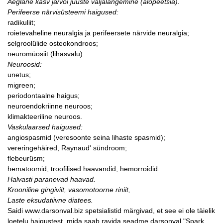
Aeglane kasv ja/või juuste väljalangemine (alopeetsia).
Perifeerse närvisüsteemi haigused:
radikuliit;
roietevaheline neuralgia ja perifeersete närvide neuralgia;
selgroolülide osteokondroos;
neuromüosiit (lihasvalu).
Neuroosid:
unetus;
migreen;
periodontaalne haigus;
neuroendokriinne neuroos;
klimakteeriline neuroos.
Vaskulaarsed haigused:
angiospasmid (veresoonte seina lihaste spasmid);
vereringehäired, Raynaud' sündroom;
flebeurüsm;
hematoomid, troofilised haavandid, hemorroidid.
Halvasti paranevad haavad.
Krooniline gingiviit, vasomotoorne riniit,
Laste eksudatiivne diatees.
Saidi www.darsonval.biz spetsialistid märgivad, et see ei ole täielik
loetelu haigustest, mida saab ravida seadme darsonval "Spark