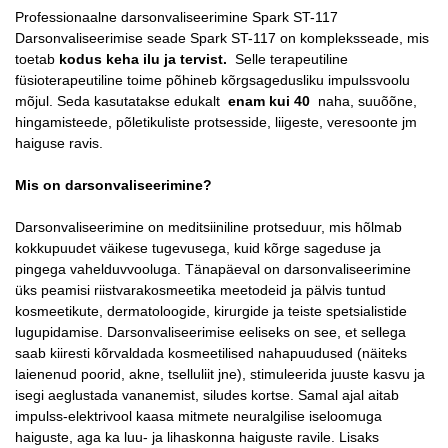
Professionaalne darsonvaliseerimine Spark ST-117
Darsonvaliseerimise seade Spark ST-117 on kompleksseade, mis
toetab
kodus keha ilu ja tervist.
Selle terapeutiline
füsioterapeutiline toime põhineb kõrgsagedusliku impulssvoolu
mõjul. Seda kasutatakse edukalt
enam kui 40
naha, suuõõne,
hingamisteede, põletikuliste protsesside, liigeste, veresoonte jm
haiguse ravis.
Mis on darsonvaliseerimine?
Darsonvaliseerimine on meditsiiniline protseduur, mis hõlmab
kokkupuudet väikese tugevusega, kuid kõrge sageduse ja
pingega vahelduvvooluga. Tänapäeval on darsonvaliseerimine
üks peamisi riistvarakosmeetika meetodeid ja pälvis tuntud
kosmeetikute, dermatoloogide, kirurgide ja teiste spetsialistide
lugupidamise. Darsonvaliseerimise eeliseks on see, et sellega
saab kiiresti kõrvaldada kosmeetilised nahapuudused (näiteks
laienenud poorid, akne, tselluliit jne), stimuleerida juuste kasvu ja
isegi aeglustada vananemist, siludes kortse. Samal ajal aitab
impulss-elektrivool kaasa mitmete neuralgilise iseloomuga
haiguste, aga ka luu- ja lihaskonna haiguste ravile. Lisaks