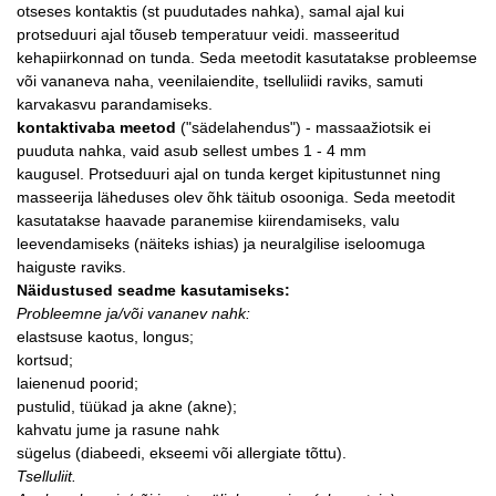
otseses kontaktis (st puudutades nahka), samal ajal kui
protseduuri ajal tõuseb temperatuur veidi. masseeritud
kehapiirkonnad on tunda. Seda meetodit kasutatakse probleemse
või vananeva naha, veenilaiendite, tselluliidi raviks, samuti
karvakasvu parandamiseks.
kontaktivaba meetod
("sädelahendus") - massaažiotsik ei
puuduta nahka, vaid asub sellest umbes 1 - 4 mm
kaugusel. Protseduuri ajal on tunda kerget kipitustunnet ning
masseerija läheduses olev õhk täitub osooniga. Seda meetodit
kasutatakse haavade paranemise kiirendamiseks, valu
leevendamiseks (näiteks ishias) ja neuralgilise iseloomuga
haiguste raviks.
Näidustused seadme kasutamiseks:
Probleemne ja/või vananev nahk:
elastsuse kaotus, longus;
kortsud;
laienenud poorid;
pustulid, tüükad ja akne (akne);
kahvatu jume ja rasune nahk
sügelus (diabeedi, ekseemi või allergiate tõttu).
Tselluliit.