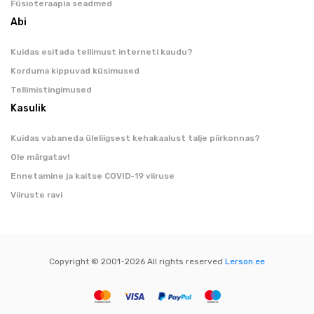
Füsioteraapia seadmed
Abi
Kuidas esitada tellimust interneti kaudu?
Korduma kippuvad küsimused
Tellimistingimused
Kasulik
Kuidas vabaneda üleliigsest kehakaalust talje piirkonnas?
Ole märgatav!
Ennetamine ja kaitse COVID-19 viiruse
Viiruste ravi
Copyright © 2001-
2026 All rights reserved
Lerson.ee