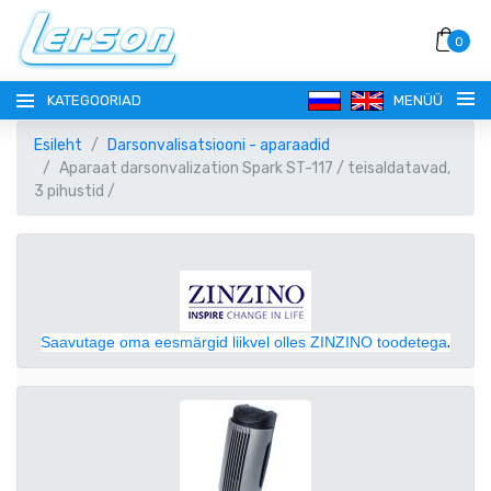
0
KATEGOORIAD
MENÜÜ
Esileht
Darsonvalisatsiooni - aparaadid
Aparaat darsonvalization Spark ST-117 / teisaldatavad,
3 pihustid /
KEEL
РУССКИЙ
VALUUTA
Saavutage oma eesmärgid liikvel olles ZINZINO toodetega
.
EESTI
EUR EURO
REGISTREERI
ENGLISH
AUD AUSTRAALIA DOLLAR
SISENE!