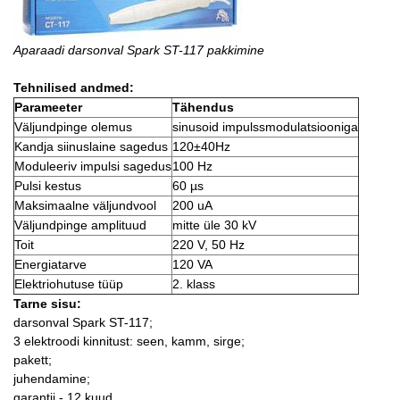
Aparaadi darsonval Spark ST-117 pakkimine
Tehnilised andmed:
Parameeter
Tähendus
Väljundpinge olemus
sinusoid impulssmodulatsiooniga
Kandja siinuslaine sagedus
120±40Hz
Moduleeriv impulsi sagedus
100 Hz
Pulsi kestus
60 µs
Maksimaalne väljundvool
200 uA
Väljundpinge amplituud
mitte üle 30 kV
Toit
220 V, 50 Hz
Energiatarve
120 VA
Elektriohutuse tüüp
2. klass
Tarne sisu:
darsonval Spark ST-117;
3 elektroodi kinnitust: seen, kamm, sirge;
pakett;
juhendamine;
garantii - 12 kuud.