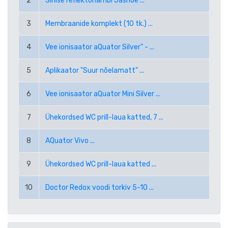
2
Sinise reflektorlambi Jasnoe ...
RUB VENEMAA RUBLA
3
Membraanide komplekt (10 tk.) ...
SEK ROOTSI KROON
4
Vee ionisaator aQuator Silver" - ...
TRY UUS TÜRGI LIIR
5
Aplikaator "Suur nõelamatt" ...
USD USA DOLLAR
6
Vee ionisaator aQuator Mini Silver ...
PPE PAYPAL (EUR)
7
Ühekordsed WC prill-laua katted, 7 ...
PPD PAYPAL (USD)
8
AQuator Vivo ...
9
Ühekordsed WC prill-laua katted ...
10
Doctor Redox voodi torkiv 5-10 ...