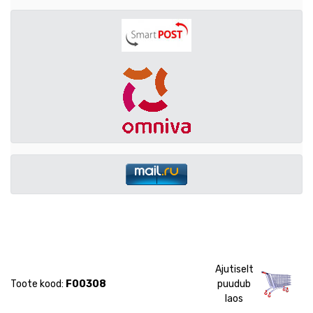
Ajutiselt
Toote kood:
F00308
puudub
laos