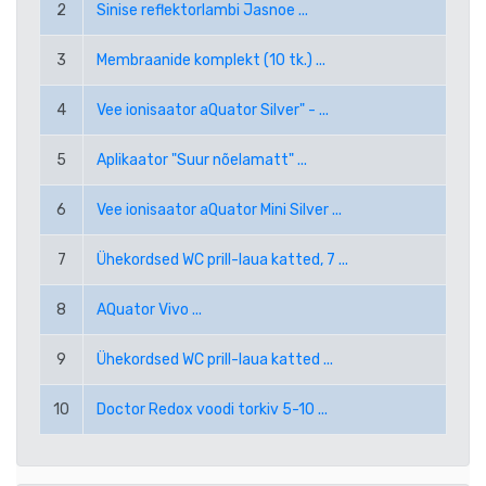
2
Sinise reflektorlambi Jasnoe ...
RUB VENEMAA RUBLA
3
Membraanide komplekt (10 tk.) ...
SEK ROOTSI KROON
4
Vee ionisaator aQuator Silver" - ...
TRY UUS TÜRGI LIIR
5
Aplikaator "Suur nõelamatt" ...
USD USA DOLLAR
6
Vee ionisaator aQuator Mini Silver ...
PPE PAYPAL (EUR)
7
Ühekordsed WC prill-laua katted, 7 ...
PPD PAYPAL (USD)
8
AQuator Vivo ...
9
Ühekordsed WC prill-laua katted ...
10
Doctor Redox voodi torkiv 5-10 ...