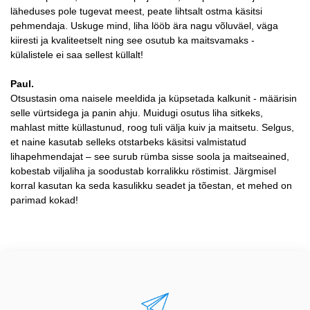
läheduses pole tugevat meest, peate lihtsalt ostma käsitsi
pehmendaja. Uskuge mind, liha lööb ära nagu võluväel, väga
kiiresti ja kvaliteetselt ning see osutub ka maitsvamaks -
külalistele ei saa sellest küllalt!
Paul.
Otsustasin oma naisele meeldida ja küpsetada kalkunit - määrisin
selle vürtsidega ja panin ahju. Muidugi osutus liha sitkeks,
mahlast mitte küllastunud, roog tuli välja kuiv ja maitsetu. Selgus,
et naine kasutab selleks otstarbeks käsitsi valmistatud
lihapehmendajat – see surub rümba sisse soola ja maitseained,
kobestab viljaliha ja soodustab korralikku röstimist. Järgmisel
korral kasutan ka seda kasulikku seadet ja tõestan, et mehed on
parimad kokad!