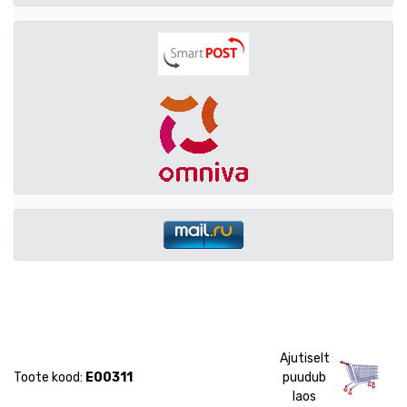
Ajutiselt
Toote kood:
E00311
puudub
laos