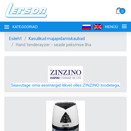
0
KATEGOORIAD
MENÜÜ
Esileht
Kasulikud majapidamiskaubad
Hand tenderayzer - seade peksmise liha
KEEL
Saavutage oma eesmärgid liikvel olles ZINZINO toodetega
.
РУССКИЙ
VALUUTA
EESTI
EUR EURO
REGISTREERI
ENGLISH
AUD AUSTRAALIA DOLLAR
SISENE!