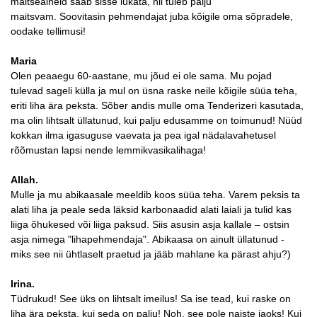
maitseaineid saab sisse lükata, nii tuleb palju
maitsvam. Soovitasin pehmendajat juba kõigile oma sõpradele,
oodake tellimusi!
Maria
Olen peaaegu 60-aastane, mu jõud ei ole sama. Mu pojad
tulevad sageli külla ja mul on üsna raske neile kõigile süüa teha,
eriti liha ära peksta. Sõber andis mulle oma Tenderizeri kasutada,
ma olin lihtsalt üllatunud, kui palju edusamme on toimunud! Nüüd
kokkan ilma igasuguse vaevata ja pea igal nädalavahetusel
rõõmustan lapsi nende lemmikvasikalihaga!
Allah.
Mulle ja mu abikaasale meeldib koos süüa teha. Varem peksis ta
alati liha ja peale seda läksid karbonaadid alati laiali ja tulid kas
liiga õhukesed või liiga paksud. Siis asusin asja kallale – ostsin
asja nimega "lihapehmendaja". Abikaasa on ainult üllatunud -
miks see nii ühtlaselt praetud ja jääb mahlane ka pärast ahju?)
Irina.
Tüdrukud! See üks on lihtsalt imeilus! Sa ise tead, kui raske on
liha ära peksta, kui seda on palju! Noh, see pole naiste jaoks! Kui