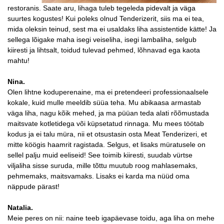
restoranis. Saate aru, lihaga tuleb tegeleda pidevalt ja väga
suurtes kogustes! Kui poleks olnud Tenderizerit, siis ma ei tea,
mida oleksin teinud, sest ma ei usaldaks liha assistentide kätte! Ja
sellega lõigake maha isegi veiseliha, isegi lambaliha, selgub
kiiresti ja lihtsalt, toidud tulevad pehmed, lõhnavad ega kaota
mahtu!
Nina.
Olen lihtne koduperenaine, ma ei pretendeeri professionaalsele
kokale, kuid mulle meeldib süüa teha. Mu abikaasa armastab
väga liha, nagu kõik mehed, ja ma püüan teda alati rõõmustada
maitsvate kotletidega või küpsetatud rinnaga. Mu mees töötab
kodus ja ei talu müra, nii et otsustasin osta Meat Tenderizeri, et
mitte köögis haamrit ragistada. Selgus, et lisaks müratusele on
sellel palju muid eeliseid! See toimib kiiresti, suudab vürtse
viljaliha sisse suruda, mille tõttu muutub roog mahlasemaks,
pehmemaks, maitsvamaks. Lisaks ei karda ma nüüd oma
näppude pärast!
Natalia.
Meie peres on nii: naine teeb igapäevase toidu, aga liha on mehe