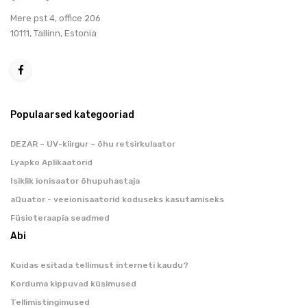
Мere pst 4, office 206
10111, Tallinn, Estonia
Populaarsed kategooriad
DEZAR – UV-kiirgur – õhu retsirkulaator
Lyapko Aplikaatorid
Isiklik ionisaator õhupuhastaja
aQuator - veeionisaatorid koduseks kasutamiseks
Füsioteraapia seadmed
Abi
Kuidas esitada tellimust interneti kaudu?
Korduma kippuvad küsimused
Tellimistingimused