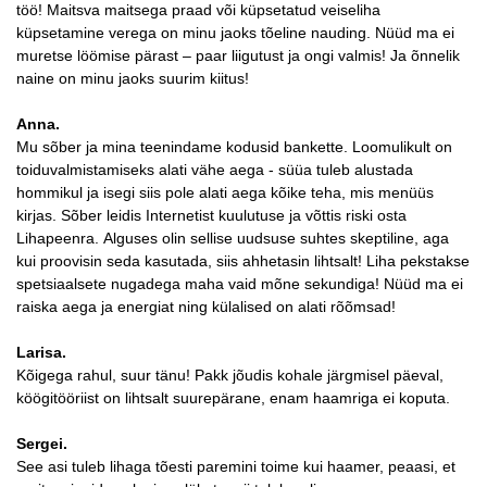
töö! Maitsva maitsega praad või küpsetatud veiseliha
küpsetamine verega on minu jaoks tõeline nauding. Nüüd ma ei
muretse löömise pärast – paar liigutust ja ongi valmis! Ja õnnelik
naine on minu jaoks suurim kiitus!
Anna.
Mu sõber ja mina teenindame kodusid bankette. Loomulikult on
toiduvalmistamiseks alati vähe aega - süüa tuleb alustada
hommikul ja isegi siis pole alati aega kõike teha, mis menüüs
kirjas. Sõber leidis Internetist kuulutuse ja võttis riski osta
Lihapeenra. Alguses olin sellise uudsuse suhtes skeptiline, aga
kui proovisin seda kasutada, siis ahhetasin lihtsalt! Liha pekstakse
spetsiaalsete nugadega maha vaid mõne sekundiga! Nüüd ma ei
raiska aega ja energiat ning külalised on alati rõõmsad!
Larisa.
Kõigega rahul, suur tänu! Pakk jõudis kohale järgmisel päeval,
köögitööriist on lihtsalt suurepärane, enam haamriga ei koputa.
Sergei.
See asi tuleb lihaga tõesti paremini toime kui haamer, peaasi, et