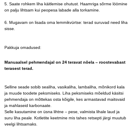
5. Saate rohkem liha käitlemise ohutust. Haamriga sõrme löömine
on palju lihtsam kui peopesa labade alla torkamine.
6. Mugavam on lisada oma lemmikvürtse: terad suruvad need liha
sisse.
Pakkuja omadused:
Manuaalsel pehmendajal on 24 teravat nõela – roostevabast
terasest terad.
Selline seade sobib sealiha, vasikaliha, lambaliha, mõnikord kala
ja muude toodete peksmiseks. Liha peksmiseks mõeldud käsitsi
pehmendaja on mõttekas osta kõigile, kes armastavad maitsvaid
ja mahlaseid karbonaate.
Selle kasutamine on üsna lihtne – pese, valmista lihale laud ja
suru liha peale. Kotletite keetmine mis tahes retsepti järgi muutub
veelgi lihtsamaks.