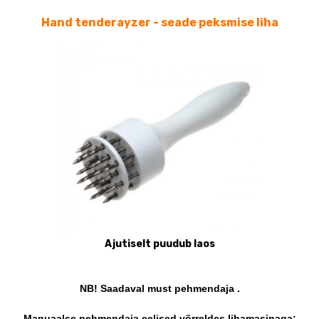
Hand tenderayzer - seade peksmise liha
Ajutiselt puudub laos
NB! Saadaval must pehmendaja .
Manuaalse pehmendaja eelised võrreldes lihamasinaga: