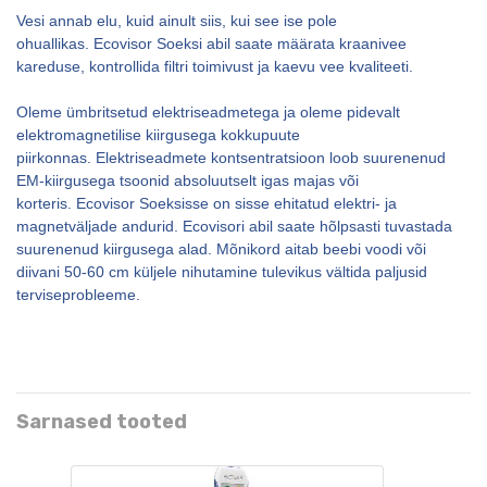
Vesi annab elu, kuid ainult siis, kui see ise pole
ohuallikas. Ecovisor Soeksi abil saate määrata kraanivee
kareduse, kontrollida filtri toimivust ja kaevu vee kvaliteeti.
Oleme ümbritsetud elektriseadmetega ja oleme pidevalt
elektromagnetilise kiirgusega kokkupuute
piirkonnas. Elektriseadmete kontsentratsioon loob suurenenud
EM-kiirgusega tsoonid absoluutselt igas majas või
korteris. Ecovisor Soeksisse on sisse ehitatud elektri- ja
magnetväljade andurid. Ecovisori abil saate hõlpsasti tuvastada
suurenenud kiirgusega alad. Mõnikord aitab beebi voodi või
diivani 50-60 cm küljele nihutamine tulevikus vältida paljusid
terviseprobleeme.
Sarnased tooted