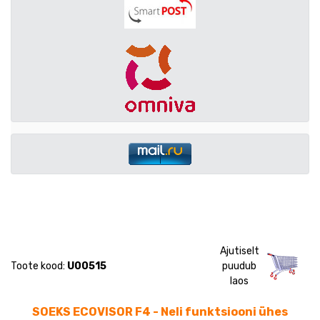
Ajutiselt
Toote kood:
U00515
puudub
laos
SOEKS ECOVISOR F4 - Neli funktsiooni ühes