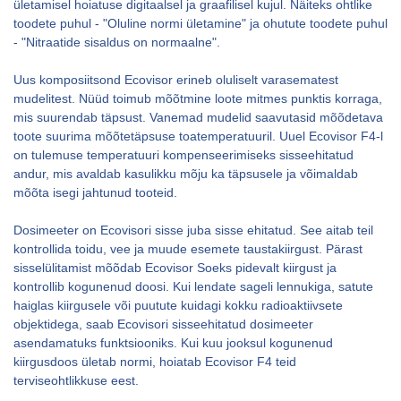
ületamisel hoiatuse digitaalsel ja graafilisel kujul. Näiteks ohtlike
toodete puhul - "Oluline normi ületamine" ja ohutute toodete puhul
- "Nitraatide sisaldus on normaalne".
Uus komposiitsond Ecovisor erineb oluliselt varasematest
mudelitest. Nüüd toimub mõõtmine loote mitmes punktis korraga,
mis suurendab täpsust. Vanemad mudelid saavutasid mõõdetava
toote suurima mõõtetäpsuse toatemperatuuril. Uuel Ecovisor F4-l
on tulemuse temperatuuri kompenseerimiseks sisseehitatud
andur, mis avaldab kasulikku mõju ka täpsusele ja võimaldab
mõõta isegi jahtunud tooteid.
Dosimeeter on Ecovisori sisse juba sisse ehitatud. See aitab teil
kontrollida toidu, vee ja muude esemete taustakiirgust. Pärast
sisselülitamist mõõdab Ecovisor Soeks pidevalt kiirgust ja
kontrollib kogunenud doosi. Kui lendate sageli lennukiga, satute
haiglas kiirgusele või puutute kuidagi kokku radioaktiivsete
objektidega, saab Ecovisori sisseehitatud dosimeeter
asendamatuks funktsiooniks. Kui kuu jooksul kogunenud
kiirgusdoos ületab normi, hoiatab Ecovisor F4 teid
terviseohtlikkuse eest.