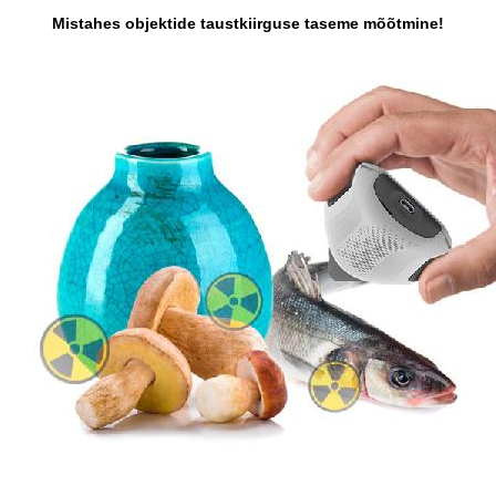
Mistahes objektide taustkiirguse taseme mõõtmine!