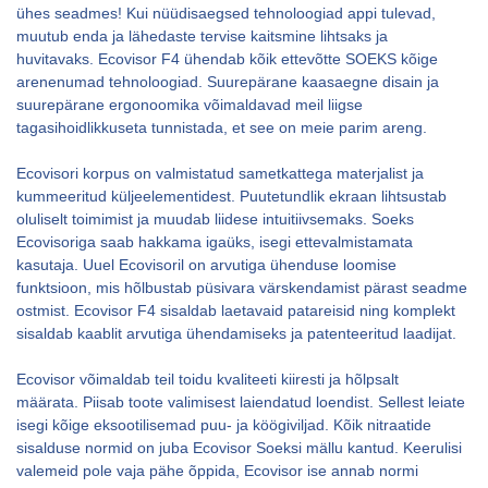
ühes seadmes! Kui nüüdisaegsed tehnoloogiad appi tulevad,
muutub enda ja lähedaste tervise kaitsmine lihtsaks ja
huvitavaks. Ecovisor F4 ühendab kõik ettevõtte SOEKS kõige
arenenumad tehnoloogiad. Suurepärane kaasaegne disain ja
suurepärane ergonoomika võimaldavad meil liigse
tagasihoidlikkuseta tunnistada, et see on meie parim areng.
Ecovisori korpus on valmistatud sametkattega materjalist ja
kummeeritud küljeelementidest. Puutetundlik ekraan lihtsustab
oluliselt toimimist ja muudab liidese intuitiivsemaks. Soeks
Ecovisoriga saab hakkama igaüks, isegi ettevalmistamata
kasutaja. Uuel Ecovisoril on arvutiga ühenduse loomise
funktsioon, mis hõlbustab püsivara värskendamist pärast seadme
ostmist. Ecovisor F4 sisaldab laetavaid patareisid ning komplekt
sisaldab kaablit arvutiga ühendamiseks ja patenteeritud laadijat.
Ecovisor võimaldab teil toidu kvaliteeti kiiresti ja hõlpsalt
määrata. Piisab toote valimisest laiendatud loendist. Sellest leiate
isegi kõige eksootilisemad puu- ja köögiviljad. Kõik nitraatide
sisalduse normid on juba Ecovisor Soeksi mällu kantud. Keerulisi
valemeid pole vaja pähe õppida, Ecovisor ise annab normi