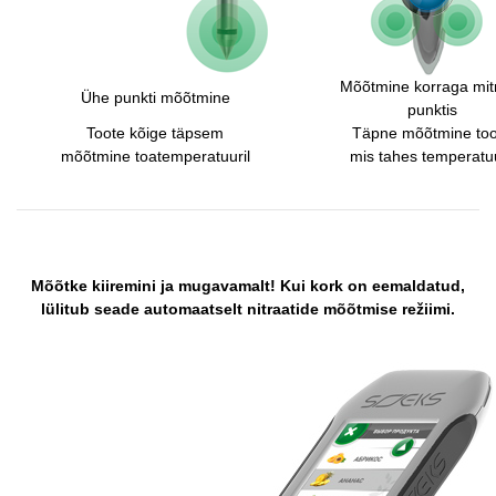
Mõõtmine korraga mi
Ühe punkti mõõtmine
punktis
Toote kõige täpsem
Täpne mõõtmine too
mõõtmine toatemperatuuril
mis tahes temperatuu
Mõõtke kiiremini ja mugavamalt! Kui kork on eemaldatud,
lülitub seade automaatselt nitraatide mõõtmise režiimi.