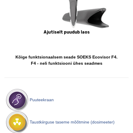
Ajutiselt puudub laos
Kõige funktsionaalsem seade SOEKS Ecovisor F4.
F4 - neli funktsiooni ühes seadmes
Puuteekraan
Taustkiirguse taseme mõõtmine (dosimeeter)