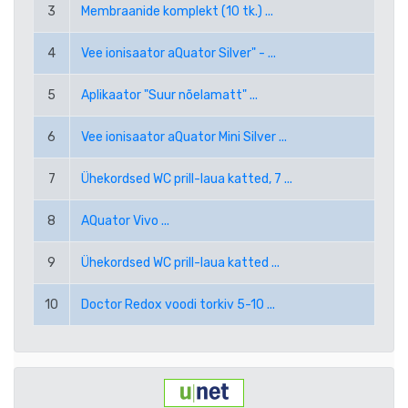
3
Membraanide komplekt (10 tk.) ...
RUB VENEMAA RUBLA
4
Vee ionisaator aQuator Silver" - ...
SEK ROOTSI KROON
5
Aplikaator "Suur nõelamatt" ...
TRY UUS TÜRGI LIIR
6
Vee ionisaator aQuator Mini Silver ...
USD USA DOLLAR
7
Ühekordsed WC prill-laua katted, 7 ...
PPE PAYPAL (EUR)
8
AQuator Vivo ...
PPD PAYPAL (USD)
9
Ühekordsed WC prill-laua katted ...
10
Doctor Redox voodi torkiv 5-10 ...