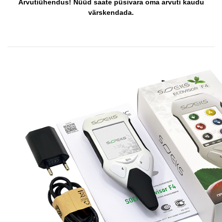
Arvutiühendus! Nüüd saate püsivara oma arvuti kaudu
värskendada.