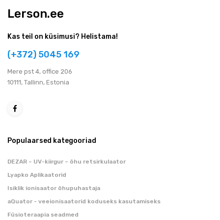
Lerson.ee
Kas teil on küsimusi? Helistama!
(+372) 5045 169
Мere pst 4, office 206
10111, Tallinn, Estonia
Populaarsed kategooriad
DEZAR – UV-kiirgur – õhu retsirkulaator
Lyapko Aplikaatorid
Isiklik ionisaator õhupuhastaja
aQuator - veeionisaatorid koduseks kasutamiseks
Füsioteraapia seadmed