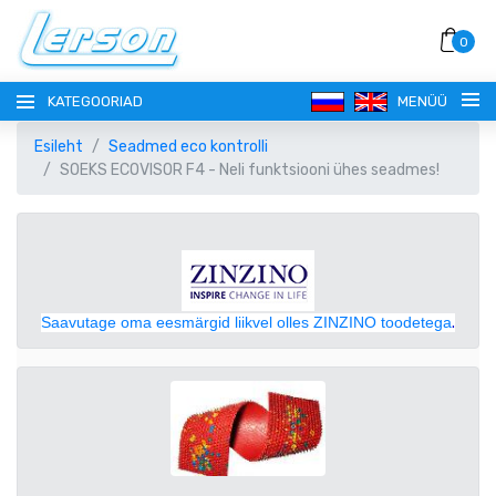
0
KATEGOORIAD
MENÜÜ
Esileht
Seadmed eco kontrolli
SOEKS ECOVISOR F4 - Neli funktsiooni ühes seadmes!
KEEL
Saavutage oma eesmärgid liikvel olles ZINZINO toodetega
.
РУССКИЙ
VALUUTA
EESTI
EUR EURO
REGISTREERI
ENGLISH
AUD AUSTRAALIA DOLLAR
SISENE!