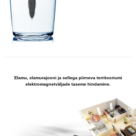
Elamu, elamurajooni ja sellega piirneva territooriumi
elektromagnetväljade taseme hindamine.