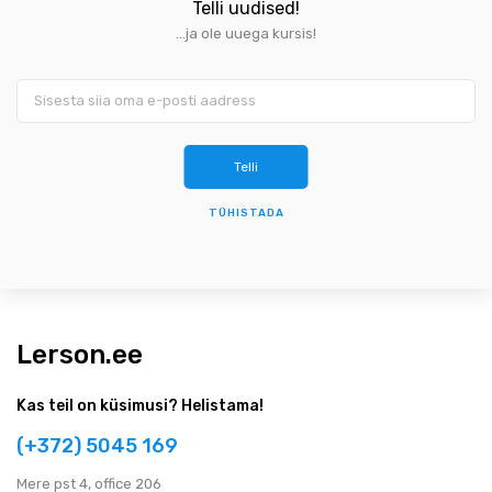
Telli uudised!
...ja ole uuega kursis!
TÜHISTADA
Lerson.ee
Kas teil on küsimusi? Helistama!
(+372) 5045 169
Мere pst 4, office 206