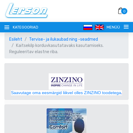
0
KATEGOORIAD
MENÜÜ
Esileht
Tervise- ja ilukaubad ning -seadmed
Kaitsekilp korduvkasutatavaks kasutamiseks.
Reguleeritav elastne riba.
KEEL
РУССКИЙ
VALUUTA
Saavutage oma eesmärgid liikvel olles ZINZINO toodetega
.
EESTI
EUR EURO
REGISTREERI
ENGLISH
AUD AUSTRAALIA DOLLAR
SISENE!