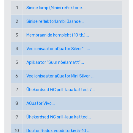
RUB VENEMAA RUBLA
1
Sinine lamp (Minini reflektor e. ...
SEK ROOTSI KROON
2
Sinise reflektorlambi Jasnoe ...
TRY UUS TÜRGI LIIR
3
Membraanide komplekt (10 tk.) ...
4
Vee ionisaator aQuator Silver" - ...
USD USA DOLLAR
5
Aplikaator "Suur nõelamatt" ...
PPE PAYPAL (EUR)
6
Vee ionisaator aQuator Mini Silver ...
PPD PAYPAL (USD)
7
Ühekordsed WC prill-laua katted, 7 ...
8
AQuator Vivo ...
9
Ühekordsed WC prill-laua katted ...
10
Doctor Redox voodi torkiv 5-10 ...