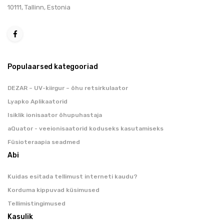
10111, Tallinn, Estonia
Populaarsed kategooriad
DEZAR – UV-kiirgur – õhu retsirkulaator
Lyapko Aplikaatorid
Isiklik ionisaator õhupuhastaja
aQuator - veeionisaatorid koduseks kasutamiseks
Füsioteraapia seadmed
Abi
Kuidas esitada tellimust interneti kaudu?
Korduma kippuvad küsimused
Tellimistingimused
Kasulik