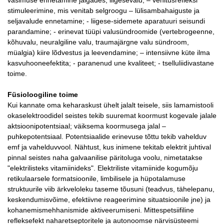
väsimuse ennetamine jalgades, liigesevalu; – venitusrefleksi
stimuleerimine, mis venitab selgroogu – lülisambahaiguste ja
seljavalude ennetamine; - liigese-sidemete aparatuuri seisundi
parandamine; - erinevat tüüpi valusündroomide (vertebrogeenne,
kõhuvalu, neuralgiline valu, traumajärgne valu sündroom,
müalgia) kiire lõdvestus ja leevendamine; – intensiivne küte ilma
kasvuhooneefektita; - paranenud une kvaliteet; - tselluliidivastane
toime.
Füsioloogiline toime
Kui kannate oma keharaskust ühelt jalalt teisele, siis lamamistooli
okaselektroodidel seistes tekib suuremat koormust kogevale jalale
aktsioonipotentsiaal; väiksema koormusega jalal –
puhkepotentsiaal. Potentsiaalide erinevuse tõttu tekib vahelduv
emf ja vahelduvvool. Nähtust, kus inimene tekitab elektrit juhtival
pinnal seistes naha galvaanilise päritoluga voolu, nimetatakse
"elektrilisteks vitamiinideks". Elektriliste vitamiinide kogumõju
retikulaarsele formatsioonile, limbilisele ja hüpotalamuse
struktuurile viib ärkveloleku taseme tõusuni (teadvus, tähelepanu,
keskendumisvõime, efektiivne reageerimine situatsioonile jne) ja
kohanemismehhanismide aktiveerumiseni. Mittespetsiifiline
refleksefekt naharetseptoritele ja autonoomse närvisüsteemi