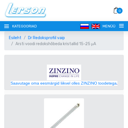
0
KATEGOORIAD
MENÜÜ
Esileht
Dr Redoksprofiil vaip
Arsti voodi redokshõbeda kristallid 15-25 μA
KEEL
Saavutage oma eesmärgid liikvel olles ZINZINO toodetega
.
РУССКИЙ
VALUUTA
EESTI
EUR EURO
REGISTREERI
ENGLISH
AUD AUSTRAALIA DOLLAR
SISENE!