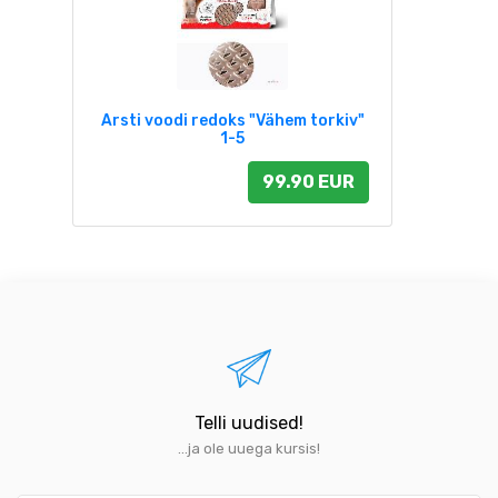
Arsti voodi redoks "Vähem torkiv"
1-5
99.90 EUR
Telli uudised!
...ja ole uuega kursis!