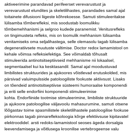
aktiveerimine parandavad perifeerset verevarustust ja
verevarustust elundites ja skeletilihastes, parandades samal ajal
toitainete difusiooni liigeste kõhrekoesse. Samuti stimuleeritakse
lülisamba tõmberefleksi, mis soodustab loomulikku
tõmbemehhanismi ja selgroo kudede paranemist. Venitusrefleks
on tingimusteta refleks, mis on loomulik mehhanism lülisamba
venitamiseks oma seljalihastega, selle olemasolu tagab lülisamba
degeneratiivsete muutuste vältimise. Doctor redox lamamistool on
kehale võimsa refleksiefektiga. See võimaldab tõhusalt
stimuleerida antinotsitseptiivseid mehhanisme nii lokaalsel,
segmentaalsel kui ka kesktasandil. Samal ajal moodustuvad
limbilistes struktuurides ja ajukoores võistlevad erutuskolded, mis
pärsivad valuimpulsside patoloogiliste fookuste aktiivsust. Lisaks
on tõendeid antinotsitseptiivse süsteemi humoraalse komponendi
ja eriti selle endorfiini komponendi stimuleerimise
kohta. Endorfiinide tootmise stimuleerimine, limbiliste struktuuride
ja ajukoore patoloogilise väljavoolu mahasurumine, samuti otsene
lõõgastav toime spasmilistele skeletilihastele patoloogilise fookuse
piirkonnas tagab pinnarefleksoloogia kõrge efektiivsuse kipitavatel
elektroodidel. arsti redoks-lamamistool seoses ägeda dorsalgia
leevendamisega ja võitlusega kroonilise vertebrogeense valu