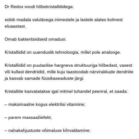
Dr Redox voodi hõbekristalliitidega:
sobib madala valulävega inimestele ja lastele alates kolmest
eluaastast.
Omab bakteritsiidseid omadusi.
Kristalliidid on uuenduslik tehnoloogia, millel pole analooge.
Kristalliidid on puutaolise hargneva struktuuriga hõbedast, vasest
või kullast dendriidid, mille kuju taastoodab närvirakkude dendriite
ja kasvab samade füüsikaseaduste järgi.
Kristalliite kasvatatakse igal mitmel tuhandel peenral, et saada:
– maksimaalne kogus elektrilisi vitamiine;
– parem massaažiefekt;
– nahakahjustuste võimaluse kõrvaldamine;