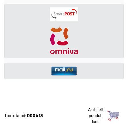
Ajutiselt
Toote kood:
D00613
puudub
laos