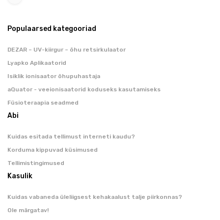
Populaarsed kategooriad
DEZAR – UV-kiirgur – õhu retsirkulaator
Lyapko Aplikaatorid
Isiklik ionisaator õhupuhastaja
aQuator - veeionisaatorid koduseks kasutamiseks
Füsioteraapia seadmed
Abi
Kuidas esitada tellimust interneti kaudu?
Korduma kippuvad küsimused
Tellimistingimused
Kasulik
Kuidas vabaneda üleliigsest kehakaalust talje piirkonnas?
Ole märgatav!