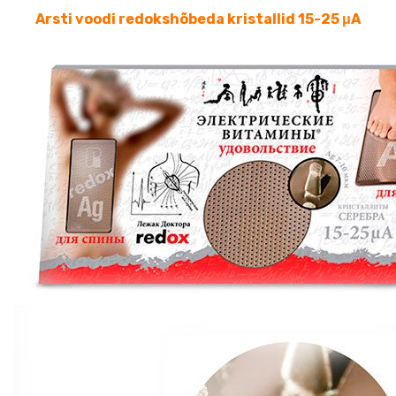
Arsti voodi redokshõbeda kristallid 15-25 μA