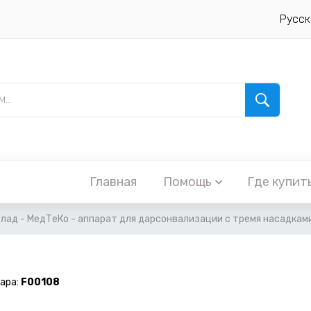
Русск
Главная
Помощь
Где купит
лад - МедТеКо - аппарат для дарсонвализации с тремя насадкам
ара:
F00108