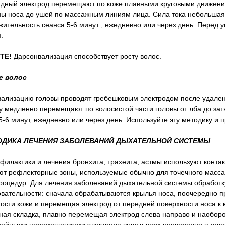
дный электрод перемещают по коже плавными круговыми движениям
ы носа до ушей по массажным линиям лица. Сила тока небольшая
ительность сеанса 5-6 минут , ежедневно или через день. Перед
.
ТЕ!
Дарсонвализация способствует росту волос.
е волос
ализацию головы проводят гребешковым электродом после удалени
у медленно перемещают по волосистой части головы от лба до зат
5-6 минут, ежедневно или через день. Используйте эту методику и 
ТОДИКА ЛЕЧЕНИЯ ЗАБОЛЕВАНИЙ ДЫХАТЕЛЬНОЙ СИСТЕМЫ
филактики и лечения бронхита, трахеита, астмы используют конта
т рефлекторные зоны, используемые обычно для точечного массаж
оцедур. Для лечения заболеваний дыхательной системы обработк
вательности: сначала обрабатываются крылья носа, поочередно пр
ости кожи и перемещая электрод от передней поверхности носа к 
ная складка, плавно перемещая электрод слева направо и наобор