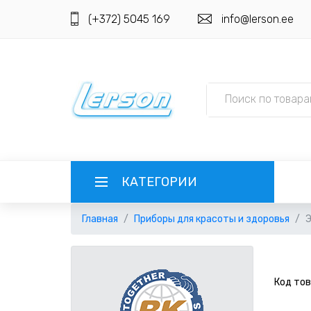
(+372) 5045 169
info@lerson.ee
КАТЕГОРИИ
Главная
Приборы для красоты и здоровья
Э
ЯЗЫК
РУССКИЙ
ВЫБОР ВАЛЮТЫ
Код тов
EESTI
EUR ЕВРО
РЕГИСТРАЦИЯ