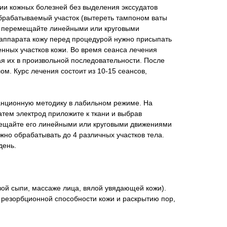
ии кожных болезней без выделения экссудатов
брабатываемый участок (вытереть тампоном ваты
ма перемещайте линейными или круговыми
 аппарата кожу перед процедурой нужно присыпать
енных участков кожи. Во время сеанса лечения
ая их в произвольной последовательности. После
. Курс лечения состоит из 10-15 сеансов,
анционную методику в лабильном режиме. На
атем электрод приложите к ткани и выбрав
ещайте его линейными или круговыми движениями
жно обрабатывать до 4 различных участков тела.
день.
вой сыпи, массаже лица, вялой увядающей кожи).
резорбционной способности кожи и раскрытию пор,