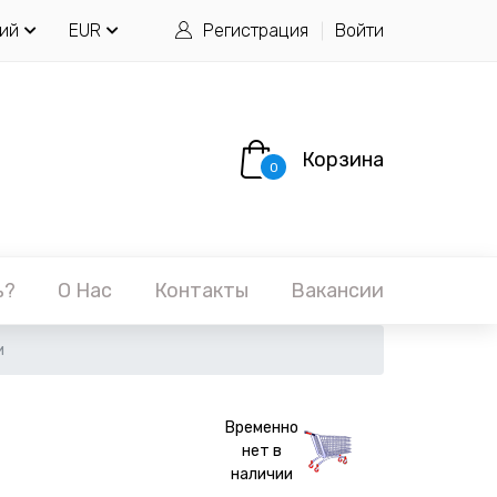
ий
EUR
Регистрация
Войти
Корзина
0
ь?
О Нас
Контакты
Вакансии
и
Временно
нет в
наличии