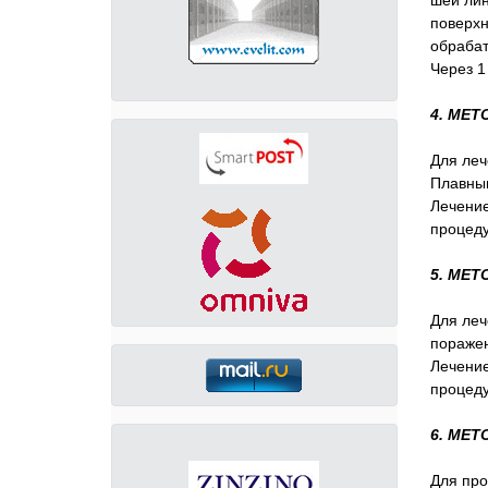
шеи лин
поверхн
обрабат
Через 1
4. МЕ
Для леч
Плавны
Лечение
процеду
5. МЕ
Для леч
поражен
Лечение
процеду
6. МЕТ
Для про