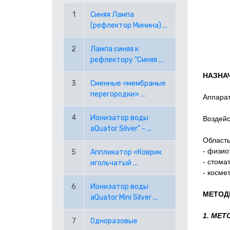
1
Синяя Лампа
RON РУМЫНСКИЙ ЛЕЙ
(рефлектор Минина) ...
2
Лампа синяя к
RUB РОССИЙСКИЙ РУБЛЬ
рефлектору "Синяя ...
НАЗНА
SEK ШВЕДСКАЯ КРОНА
3
Сменные «мембраные
перегородки» ...
Аппарат
TRY ТУРЕЦКАЯ ЛИРА
4
Ионизатор воды
Воздейс
USD АМЕРИКАНСКИЙ ДОЛЛАР
aQuator Silver" - ...
Область
- физио
5
Аппликатор «Коврик
PPE PAYPAL (EUR)
- стома
игольчатый ...
- косме
PPD PAYPAL (USD)
6
Ионизатор воды
МЕТОД
aQuator Mini Silver ...
1. МЕ
7
Одноразовые