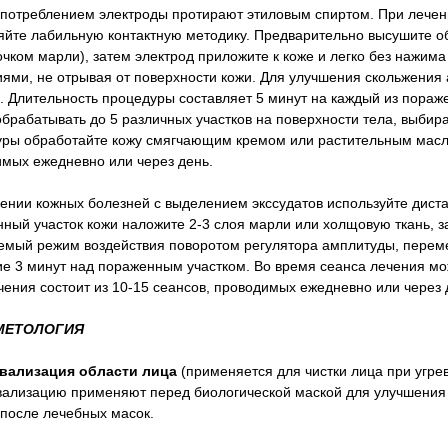
потреблением электроды протирают этиловым спиртом. При лечен
йте лабильную контактную методику. Предварительно высушите о
очком марли), затем электрод приложите к коже и легко без нажи
ями, не отрывая от поверхности кожи. Для улучшения скольжения
. Длительность процедуры составляет 5 минут на каждый из пораж
брабатывать до 5 различных участков на поверхности тела, выбир
ры обработайте кожу смягчающим кремом или растительным маслом
мых ежедневно или через день.
ении кожных болезней с выделением экссудатов используйте дист
ный участок кожи наложите 2-3 слоя марли или холщовую ткань, з
мый режим воздействия поворотом регулятора амплитуды, перем
ие 3 минут над пораженным участком. Во время сеанса лечения мо
чения состоит из 10-15 сеансов, проводимых ежедневно или через 
СМЕТОЛОГИЯ
вализация области лица
(применяется для чистки лица при угре
ализацию применяют перед биологической маской для улучшения 
 после лечебных масок.