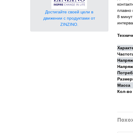
контакт
плавно 
Достигайте своей цели в
8 минут
движении с продуктами от
интерва
ZINZINO.
Технич
Характ
Частот
Напряж
Напряж
Потреб
Размер
Масса
Кол-во
Похо