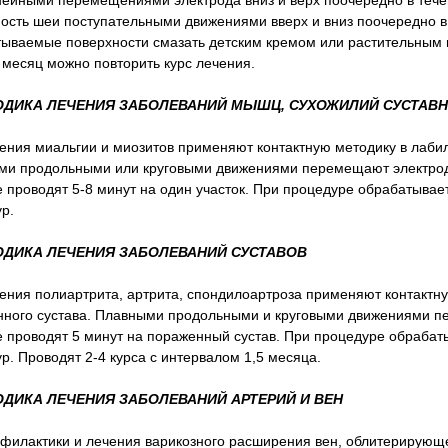
ейными перемещениями электрода вниз и верх поочередно в тече
ость шеи поступательными движениями вверх и вниз поочередно в
ываемые поверхности смазать детским кремом или растительным м
 месяц можно повторить курс лечения.
ТОДИКА ЛЕЧЕНИЯ ЗАБОЛЕВАНИЙ МЫШЦ, СУХОЖИЛИЙ СУСТАВ
ения миальгии и миозитов применяют контактную методику в лаб
ми продольными или круговыми движениями перемещают электрод
 проводят 5-8 минут на один участок. При процедуре обрабатываетс
р.
ТОДИКА ЛЕЧЕНИЯ ЗАБОЛЕВАНИЙ СУСТАВОВ
ения полиартрита, артрита, спондилоартроза применяют контактн
ного сустава. Плавными продольными и круговыми движениями пе
 проводят 5 минут на пораженный сустав. При процедуре обрабатыв
р. Проводят 2-4 курса с интервалом 1,5 месяца.
ОДИКА ЛЕЧЕНИЯ ЗАБОЛЕВАНИЙ АРТЕРИЙ И ВЕН
филактики и лечения варикозного расширения вен, облитерирующе