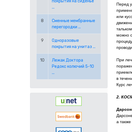
покрытия на сиденье
Перед у
...
применя
или кус
8
Сменные мембранные
движени
перегородки ...
тальком
можно о
9
Одноразовые
процеду
покрытия на унитаз ...
проводи
При леч
10
Лежак Доктора
поражен
Редокс колючий 5-10
приемле
...
в течен
Курс ле
2. КО
Дарсон
Дарсонв
а также