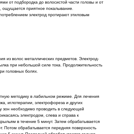
и от подбородка до волосистой части головы и от
, ощущается приятное покалывание.
 употреблением электрод протирают этиловым
я из волос металлических предметов. Электрод-
ылка при небольшой силе тока. Продолжительность
при головных болях.
ктную методику в лабильном режиме. Для лечения
а, иглотерапии, электрофореза и других
у зон необходимо проводить в следующей
икасаясь электродом, слева и справа к
крыльям в течение 5 минут. Затем обрабатывается
от. Потом обрабатывается передняя поверхность