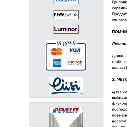
Грибови
середин
Продолж
спиртом
ПОМНИ
Лечени
Дарсонв
гребенк
сеанса 
3. МЕ
Для про
выбираю
физиопр
последо
поверхн
носогуб