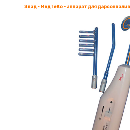
Элад - МедТеКо - аппарат для дарсонвали