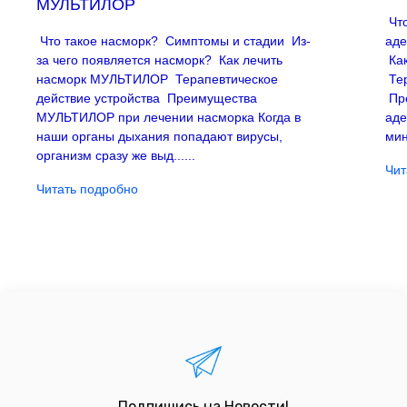
МУЛЬТИЛОР
Что
Что такое насморк? Симптомы и стадии Из-
аде
за чего появляется насморк? Как лечить
Как
насморк МУЛЬТИЛОР Терапевтическое
Тер
действие устройства Преимущества
Пр
МУЛЬТИЛОР при лечении насморка Когда в
аде
наши органы дыхания попадают вирусы,
мин
организм сразу же выд......
Чит
Читать подробно
Подпишись на Новости!