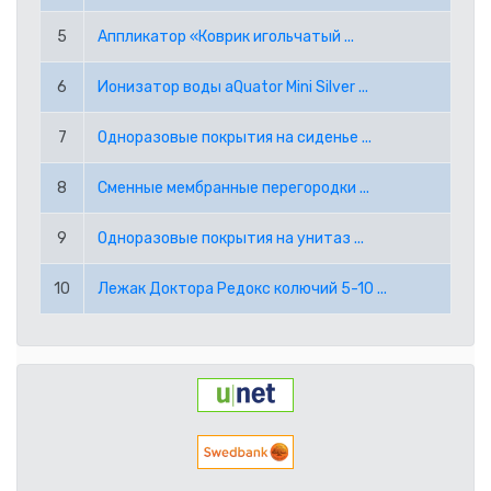
RUB РОССИЙСКИЙ РУБЛЬ
5
Аппликатор «Коврик игольчатый ...
SEK ШВЕДСКАЯ КРОНА
6
Ионизатор воды aQuator Mini Silver ...
TRY ТУРЕЦКАЯ ЛИРА
7
Одноразовые покрытия на сиденье ...
USD АМЕРИКАНСКИЙ ДОЛЛАР
8
Сменные мембранные перегородки ...
9
Одноразовые покрытия на унитаз ...
PPE PAYPAL (EUR)
10
Лежак Доктора Редокс колючий 5-10 ...
PPD PAYPAL (USD)