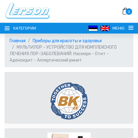
0
КАТЕГОРИИ
МЕНЮ
Главная
Приборы для красоты и здоровья
МУЛЬТИЛОР - УСТРОЙСТВО ДЛЯ КОМПЛЕКСНОГО
ЛЕЧЕНИЯ ЛОР-ЗАБОЛЕВАНИЙ. Насморк - Отит -
Аденоидит - Аллергический ринит
ЯЗЫК
РУССКИЙ
ВЫБОР ВАЛЮТЫ
EESTI
EUR ЕВРО
РЕГИСТРАЦИЯ
ENGLISH
AUD АВСТРАЛИЙСКИЙ ДОЛЛАР
ВОЙТИ