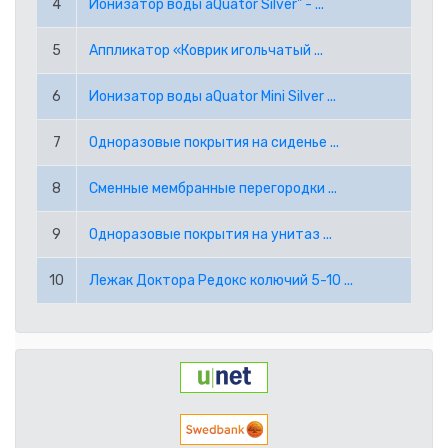
4
Ионизатор воды aQuator Silver" - ...
RUB РОССИЙСКИЙ РУБЛЬ
5
Аппликатор «Коврик игольчатый ...
SEK ШВЕДСКАЯ КРОНА
6
Ионизатор воды aQuator Mini Silver ...
TRY ТУРЕЦКАЯ ЛИРА
7
Одноразовые покрытия на сиденье ...
USD АМЕРИКАНСКИЙ ДОЛЛАР
8
Сменные мембранные перегородки ...
PPE PAYPAL (EUR)
9
Одноразовые покрытия на унитаз ...
PPD PAYPAL (USD)
10
Лежак Доктора Редокс колючий 5-10 ...