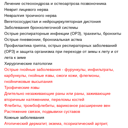
Лечение остеохондроза и остеоартроза позвоночника
Неврит лицевого нерва
Невралгия троичного нерва
Вегетососудистая и нейроциркуляторная дистония
Заболевания бронхолегочной системы
Острые респираторные инфекции (ОРЗ), трахеиты, бронхиты
Острые пневмонии, бронхиальная астма
Профилактика гриппа, острых респираторных заболеваний
(ОРЗ) и защита организма при переходе от зимы к лету и от
лета к зиме
Хирургические патологии
Острые гнойные заболевания - фурункулы, инфильтраты,
карбункулы, гнойные язвы, ожоги кожи, флегмоны,
гнойничковые высыпания
Трофические язвы
Длительно незаживающие раны или раны, заживающие
вторичным натяжением, переломы костей
Флебиты, тромбофлебиты, варикозное расширение вен
Растяжение связок, подвывихи суставов
Кожные заболевания
Атопический дерматит, экзема, псориатический артрит,