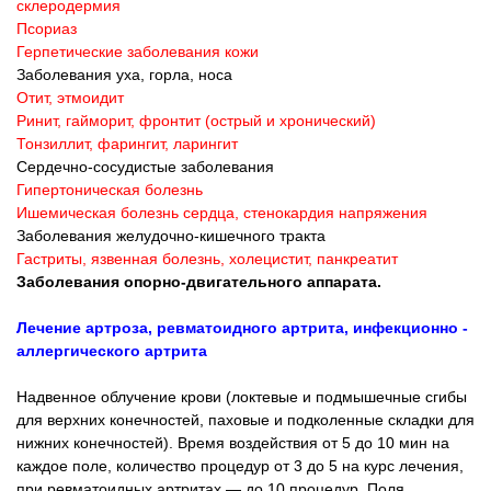
склеродермия
Псориаз
Герпетические заболевания кожи
Заболевания уха, горла, носа
Отит, этмоидит
Ринит, гайморит, фронтит (острый и хронический)
Тонзиллит, фарингит, ларингит
Сердечно-сосудистые заболевания
Гипертоническая болезнь
Ишемическая болезнь сердца, стенокардия напряжения
Заболевания желудочно-кишечного тракта
Гастриты, язвенная болезнь, холецистит, панкреатит
Заболевания опорно-двигательного аппарата.
Лечение артроза, ревматоидного артрита, инфекционно -
аллергического артрита
Надвенное облучение крови (локтевые и подмышечные сгибы
для верхних конечностей, паховые и подколенные складки для
нижних конечностей). Время воздействия от 5 до 10 мин на
каждое поле, количество процедур от 3 до 5 на курс лечения,
при ревматоидных артритах — до 10 процедур. Поля