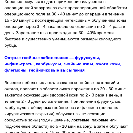
Хорошие результаты дает применение излучения в
операционной хирургии за счет предоперационной обработки
операционного поля за 30 - 40 минут до операции в течение
15 - 20 минут с последующим интенсивным облучением зоны
операции через 3 - 4 часа после ее окончания по 3 - 4 раза в
день. Зарастание шва происходит на 30 - 40% времени
быстрее и существенно уменьшаются размеры келоидного
рубца.
Острые гнойные заболевания — фурункулы,
инфильтраты, карбункулы, гнойные язвы, ожоги кожи,
флегмоны, гнойничковые высыпания
Лечение небольших локализованных гнойных патологий и
ожогов, проводят в области очага поражения по 20 - 30 мин с
захватом окружающей здоровой кожи по 2 - 3 раза в день, в
течение 2 - 3 дней до излечения. При лечении фурункулов,
карбункулов, обширных гнойных язв и флегмон (после их
хирургического вскрытия) облучают выше лежащие
сосудистые зоны (подмышечные, локтевые, паховые или
подколенные области) по 5 - 10 мин на зону, а затем облучают
зону гнойного очага от 15 до 30 мин по 2 - 3 раза в день до