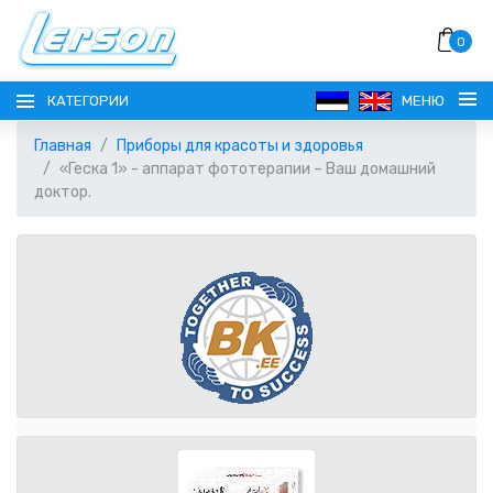
0
КАТЕГОРИИ
МЕНЮ
Главная
Приборы для красоты и здоровья
«Геска 1» - аппарат фототерапии – Ваш домашний
доктор.
ЯЗЫК
РУССКИЙ
ВЫБОР ВАЛЮТЫ
EESTI
EUR ЕВРО
РЕГИСТРАЦИЯ
ENGLISH
AUD АВСТРАЛИЙСКИЙ ДОЛЛАР
ВОЙТИ