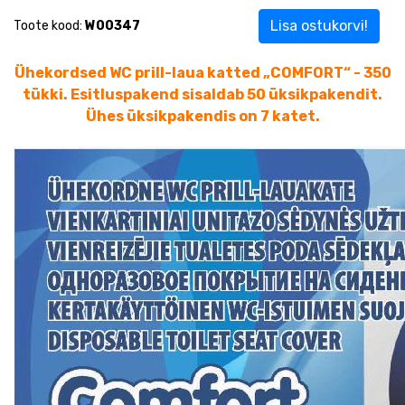
Lisa ostukorvi!
Toote kood:
W00347
Ühekordsed WC prill-laua katted „COMFORT“ - 350
tükki. Esitluspakend sisaldab 50 üksikpakendit.
Ühes üksikpakendis on 7 katet.