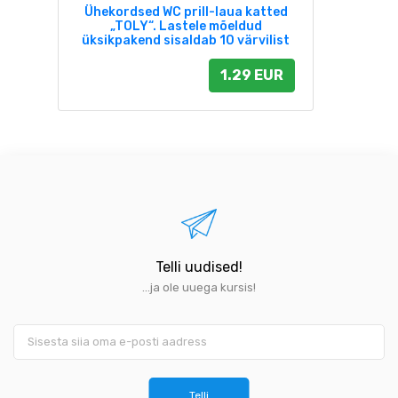
Ühekordsed WC prill-laua katted
„TOLY“. Lastele mõeldud
üksikpakend sisaldab 10 värvilist
1.29 EUR
Telli uudised!
...ja ole uuega kursis!