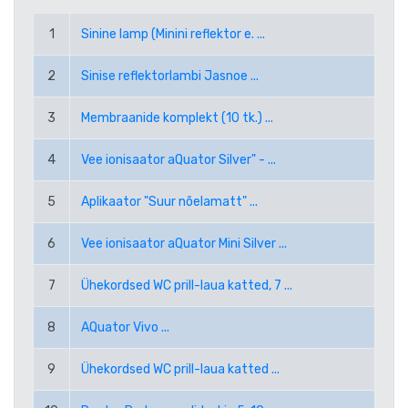
RUB VENEMAA RUBLA
1
Sinine lamp (Minini reflektor e. ...
SEK ROOTSI KROON
2
Sinise reflektorlambi Jasnoe ...
TRY UUS TÜRGI LIIR
3
Membraanide komplekt (10 tk.) ...
USD USA DOLLAR
4
Vee ionisaator aQuator Silver" - ...
PPE PAYPAL (EUR)
5
Aplikaator "Suur nõelamatt" ...
6
Vee ionisaator aQuator Mini Silver ...
PPD PAYPAL (USD)
7
Ühekordsed WC prill-laua katted, 7 ...
8
AQuator Vivo ...
9
Ühekordsed WC prill-laua katted ...