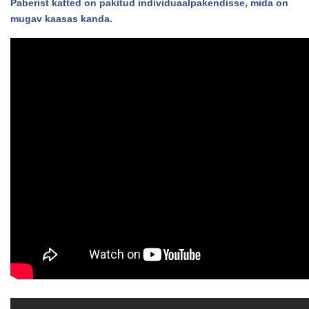
Paberist katted on pakitud individuaalpakendisse, mida on
mugav kaasas kanda.