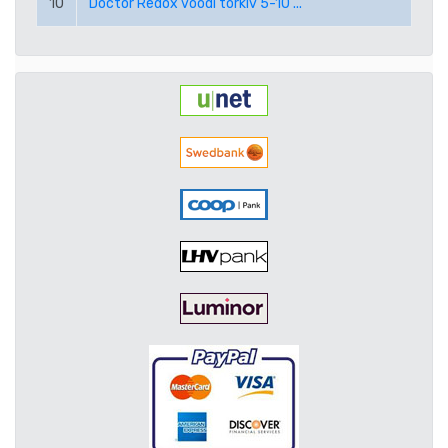
10
Doctor Redox voodi torkiv 5-10 ...