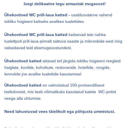
Isegi delikaatne tegu armastab mugavust!
Ühekordsed WC prill-laua katted -
usaldusväärne vahend
isikliku hügieeni kaitseks avalikes tualettides.
Ühekordsed WC prill-laua katted
kaitsevad teie nahka
tualettpoti prill-laua pinnalt sattuva saaste ja mikroobide eest ning
vabastavad teid ebamugavustundest.
Ühekordsed katted
aitavad teil järgida isikliku hügieeni reegleid
haiglate, koolide, kohvikute, restoranide, hotellide, rongide,
lennukite jne avalike tualettide kasutamisel.
Ühekordsed katted
on valmistatud 100-protsendilisest
tselluloosist, mis teeb võimalikuks kasutatud katete WC-potist
veega alla uhtumise.
Need lahustuvad vees täielikult ega põhjusta ummistusi.