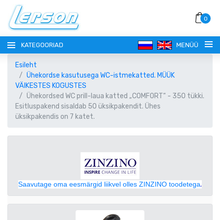
0
KATEGOORIAD
MENÜÜ
Esileht
Ühekordse kasutusega WC-istmekatted. MÜÜK
VÄIKESTES KOGUSTES
Ühekordsed WC prill-laua katted „COMFORT“ - 350 tükki.
Esitluspakend sisaldab 50 üksikpakendit. Ühes
üksikpakendis on 7 katet.
KEEL
РУССКИЙ
VALUUTA
EESTI
EUR EURO
REGISTREERI
Saavutage oma eesmärgid liikvel olles ZINZINO toodetega
.
ENGLISH
AUD AUSTRAALIA DOLLAR
SISENE!