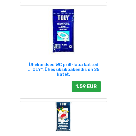
Ühekordsed WC prill-laua katted
„TOLY“. Ühes üksikpakendis on 25
katet.
1.59 EUR