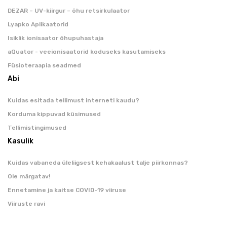
DEZAR – UV-kiirgur – õhu retsirkulaator
Lyapko Aplikaatorid
Isiklik ionisaator õhupuhastaja
aQuator - veeionisaatorid koduseks kasutamiseks
Füsioteraapia seadmed
Abi
Kuidas esitada tellimust interneti kaudu?
Korduma kippuvad küsimused
Tellimistingimused
Kasulik
Kuidas vabaneda üleliigsest kehakaalust talje piirkonnas?
Ole märgatav!
Ennetamine ja kaitse COVID-19 viiruse
Viiruste ravi