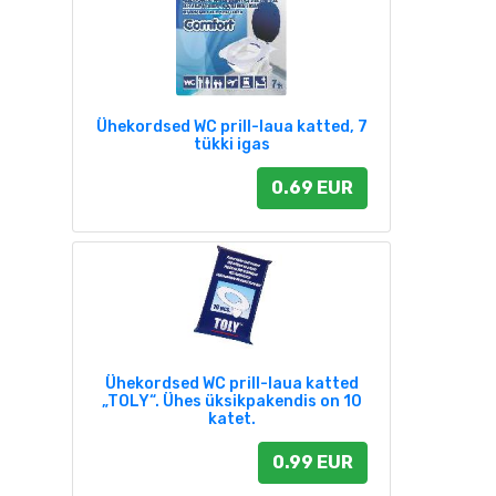
Ühekordsed WC prill-laua katted, 7
tükki igas
0.69 EUR
Ühekordsed WC prill-laua katted
„TOLY“. Ühes üksikpakendis on 10
katet.
0.99 EUR