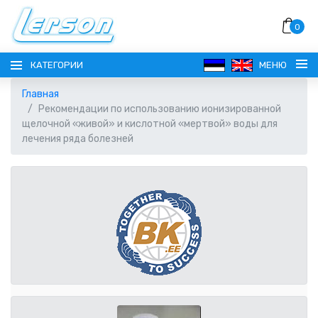
0
КАТЕГОРИИ
МЕНЮ
Главная
Рекомендации по использованию ионизированной
щелочной «живой» и кислотной «мертвой» воды для
лечения ряда болезней
ЯЗЫК
РУССКИЙ
ВЫБОР ВАЛЮТЫ
EESTI
EUR ЕВРО
РЕГИСТРАЦИЯ
ENGLISH
AUD АВСТРАЛИЙСКИЙ ДОЛЛАР
ВОЙТИ