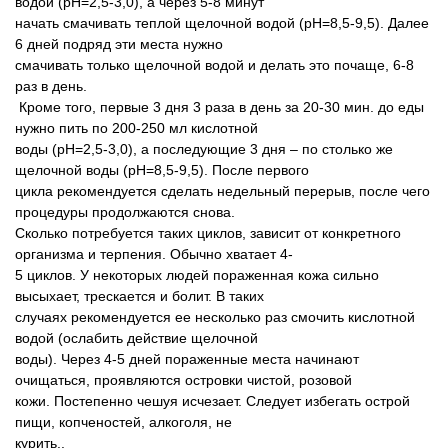
водой (pH=2,5-3,0), а через 5-8 минут
начать смачивать теплой щелочной водой (pH=8,5-9,5). Далее
6 дней подряд эти места нужно
смачивать только щелочной водой и делать это почаще, 6-8
раз в день.
Кроме того, первые 3 дня 3 раза в день за 20-30 мин. до еды
нужно пить по 200-250 мл кислотной
воды (pH=2,5-3,0), а последующие 3 дня – по столько же
щелочной воды (pH=8,5-9,5). После первого
цикла рекомендуется сделать недельный перерыв, после чего
процедуры продолжаются снова.
Сколько потребуется таких циклов, зависит от конкретного
организма и терпения. Обычно хватает 4-
5 циклов. У некоторых людей пораженная кожа сильно
высыхает, трескается и болит. В таких
случаях рекомендуется ее несколько раз смочить кислотной
водой (ослабить действие щелочной
воды). Через 4-5 дней пораженные места начинают
очищаться, проявляются островки чистой, розовой
кожи. Постепенно чешуя исчезает. Следует избегать острой
пищи, копченостей, алкоголя, не
курить..