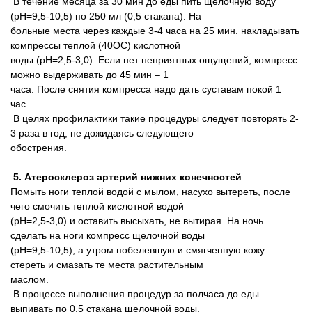
В течение месяца за 30 мин до еды пить щелочную воду
(pH=9,5-10,5) по 250 мл (0,5 стакана). На
больные места через каждые 3-4 часа на 25 мин. накладывать
компрессы теплой (40ОС) кислотной
воды (pH=2,5-3,0). Если нет неприятных ощущений, компресс
можно выдерживать до 45 мин – 1
часа. После снятия компресса надо дать суставам покой 1
час.
В целях профилактики такие процедуры следует повторять 2-
3 раза в год, не дожидаясь следующего
обострения.
5. Атеросклероз артерий нижних конечностей
Помыть ноги теплой водой с мылом, насухо вытереть, после
чего смочить теплой кислотной водой
(pH=2,5-3,0) и оставить высыхать, не вытирая. На ночь
сделать на ноги компресс щелочной воды
(pH=9,5-10,5), а утром побелевшую и смягченную кожу
стереть и смазать те места растительным
маслом.
В процессе выполнения процедур за полчаса до еды
выпивать по 0,5 стакана щелочной воды.