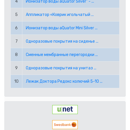
4
Ионизатор воды aQuator Silver" - ...
RUB РОССИЙСКИЙ РУБЛЬ
5
Аппликатор «Коврик игольчатый ...
SEK ШВЕДСКАЯ КРОНА
6
Ионизатор воды aQuator Mini Silver ...
TRY ТУРЕЦКАЯ ЛИРА
7
Одноразовые покрытия на сиденье ...
USD АМЕРИКАНСКИЙ ДОЛЛАР
8
Сменные мембранные перегородки ...
PPE PAYPAL (EUR)
9
Одноразовые покрытия на унитаз ...
PPD PAYPAL (USD)
10
Лежак Доктора Редокс колючий 5-10 ...