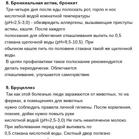
8. Бронхиальная астма, бронхит
Три-четыре дня после еды полоскать рот, горло и нос
кислотной водой комнатной температуры
(pH=2,5-3,0) - обезвредить аллергены, вызывающие приступы
астмы, кашля. После каждого
полоскания для облегчения откашливания выпить по 0,5
стакана щелочной воды (pH=9,5-10,5). При
обычном кашле пить по половине cтакана такой же щелочной
воды.
В целях профилактики такое полоскание рекомендуется
делать периодически. Облегчается
откашливание, улучшается самочувствие.
9. Бруцеллез
Так как этой болезнью люди заражаются от животных, то на
фермах, в помещениях для животных
нужно соблюдать правила личной гигиены. После кормления,
поения, дойки нужно помыть руки
кислотной водой (pH=2,5-3,0) Не пить некипяченое молоко.
При заболевании перед едой выпивать по
0,5 стакана кислотной воды. Скотный двор полезно