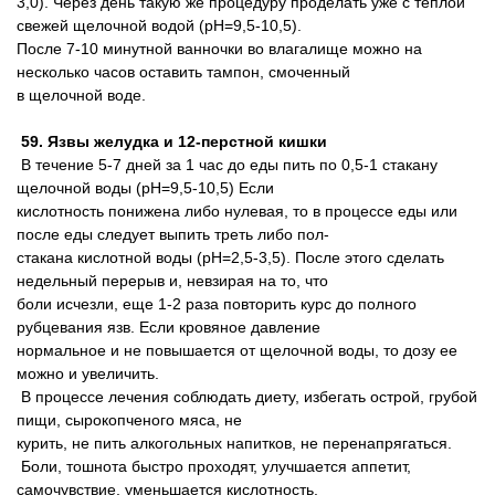
3,0). Через день такую же процедуру проделать уже с теплой
свежей щелочной водой (pH=9,5-10,5).
После 7-10 минутной ванночки во влагалище можно на
несколько часов оставить тампон, смоченный
в щелочной воде.
59. Язвы желудка и 12-перстной кишки
В течение 5-7 дней за 1 час до еды пить по 0,5-1 стакану
щелочной воды (pH=9,5-10,5) Если
кислотность понижена либо нулевая, то в процессе еды или
после еды следует выпить треть либо пол-
стакана кислотной воды (pH=2,5-3,5). После этого сделать
недельный перерыв и, невзирая на то, что
боли исчезли, еще 1-2 раза повторить курс до полного
рубцевания язв. Если кровяное давление
нормальное и не повышается от щелочной воды, то дозу ее
можно и увеличить.
В процессе лечения соблюдать диету, избегать острой, грубой
пищи, сырокопченого мяса, не
курить, не пить алкогольных напитков, не перенапрягаться.
Боли, тошнота быстро проходят, улучшается аппетит,
самочувствие, уменьшается кислотность.